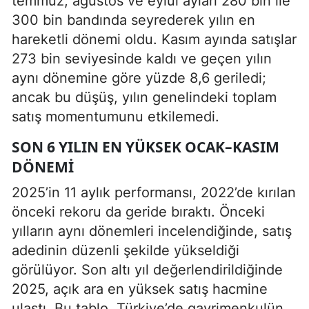
temmuz, ağustos ve eylül ayları 280 bin ile
300 bin bandında seyrederek yılın en
hareketli dönemi oldu. Kasım ayında satışlar
273 bin seviyesinde kaldı ve geçen yılın
aynı dönemine göre yüzde 8,6 geriledi;
ancak bu düşüş, yılın genelindeki toplam
satış momentumunu etkilemedi.
SON 6 YILIN EN YÜKSEK OCAK–KASIM
DÖNEMI
2025’in 11 aylık performansı, 2022’de kırılan
önceki rekoru da geride bıraktı. Önceki
yılların aynı dönemleri incelendiğinde, satış
adedinin düzenli şekilde yükseldiği
görülüyor. Son altı yıl değerlendirildiğinde
2025, açık ara en yüksek satış hacmine
ulaştı. Bu tablo, Türkiye’de gayrimenkulün