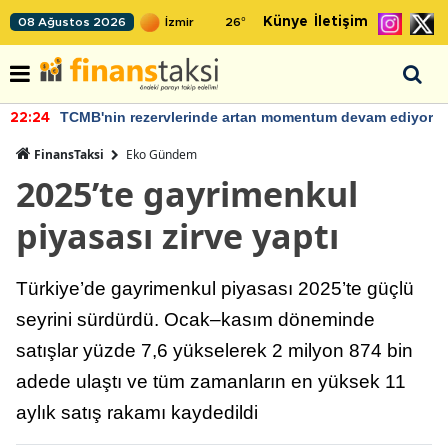
Künye
İletişim
08 Ağustos 2026
26
°
vam ediyor
Bakan Şimşek, Batman Havalimanı için umut
12:03
açıklamalarda bulundu
FinansTaksi
Eko Gündem
2025’te gayrimenkul
piyasası zirve yaptı
Türkiye’de gayrimenkul piyasası 2025’te güçlü
seyrini sürdürdü. Ocak–kasım döneminde
satışlar yüzde 7,6 yükselerek 2 milyon 874 bin
adede ulaştı ve tüm zamanların en yüksek 11
aylık satış rakamı kaydedildi