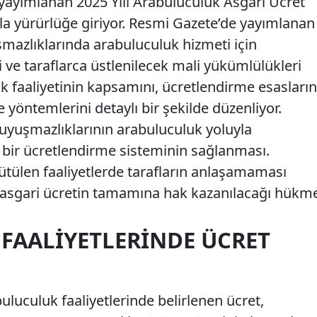
 yayımlanan 2025 Yılı Arabuluculuk Asgari Ücret
ıyla yürürlüğe giriyor. Resmi Gazete’de yayımlanan
azlıklarında arabuluculuk hizmeti için
 ve taraflarca üstlenilecek mali yükümlülükleri
luk faaliyetinin kapsamını, ücretlendirme esasların
 yöntemlerini detaylı bir şekilde düzenliyor.
 uyuşmazlıklarının arabuluculuk yoluyla
bir ücretlendirme sisteminin sağlanması.
ütülen faaliyetlerde tarafların anlaşamaması
asgari ücretin tamamına hak kazanılacağı hükm
FAALIYETLERINDE ÜCRET
luculuk faaliyetlerinde belirlenen ücret,