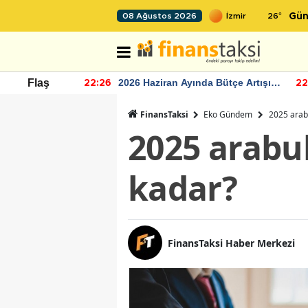
26
°
08 Ağustos 2026
Gün
r seviyesinin
2026 Haziran Ayında Bütçe Artışı
Flaş
22:26
22
Yaşandı
FinansTaksi
Eko Gündem
2025 arabu
2025 arabul
kadar?
FinansTaksi Haber Merkezi