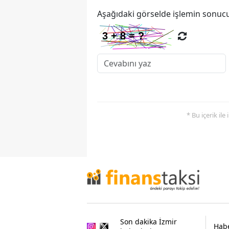
Aşağıdaki görselde işlemin sonucu
* Bu içerik ile
Son dakika İzmir
Habe