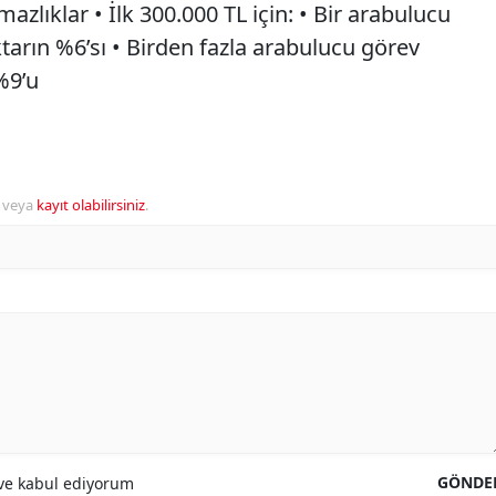
azlıklar • İlk 300.000 TL için: • Bir arabulucu
arın %6’sı • Birden fazla arabulucu görev
%9’u
veya
kayıt olabilirsiniz
.
GÖNDE
e kabul ediyorum