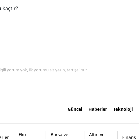
 kaçtır?
 ilgili yorum yok, ilk yorumu siz yazın, tartışalım *
Güncel
Haberler
Teknoloji
Eko
Borsa ve
Altın ve
rler
Finans