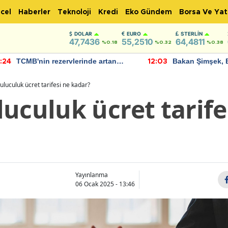
cel
Haberler
Teknoloji
Kredi
Eko Gündem
Borsa Ve Yat
DOLAR
EURO
STERLIN
47,7436
55,2510
64,4811
%0.18
%0.32
%0.38
TCMB'nin rezervlerinde artan
Bakan Şimşek, 
:24
12:03
momentum devam ediyor
için umut verici
bulundu
luculuk ücret tarifesi ne kadar?
uculuk ücret tarife
Yayınlanma
06 Ocak 2025 - 13:46