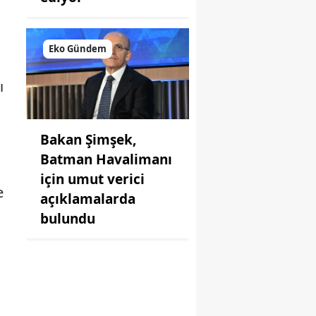
Eko Gündem
ı
Bakan Şimşek,
Batman Havalimanı
için umut verici
e
açıklamalarda
bulundu