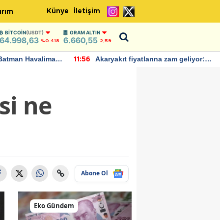
Künye
İletişim
ırım
BITCOIN
(USDT)
GRAM ALTIN
64.998,63
6.660,55
%0.418
2,59
Batman Havalimanı
Akaryakıt fiyatlarına zam geliyor:
11:56
 açıklamalarda
Yeni tarih açıklandı
si ne
Abone Ol
Eko Gündem