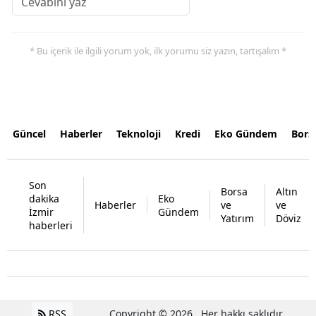
* Bu içerik ile ilgili yorum yok, ilk yorumu siz yazın, tartışalım *
Güncel
Haberler
Teknoloji
Kredi
Eko Gündem
Bors
Son
Borsa
Altın
dakika
Eko
Haberler
ve
ve
İzmir
Gündem
Yatırım
Döviz
haberleri
RSS
Copyright © 2026 . Her hakkı saklıdır.