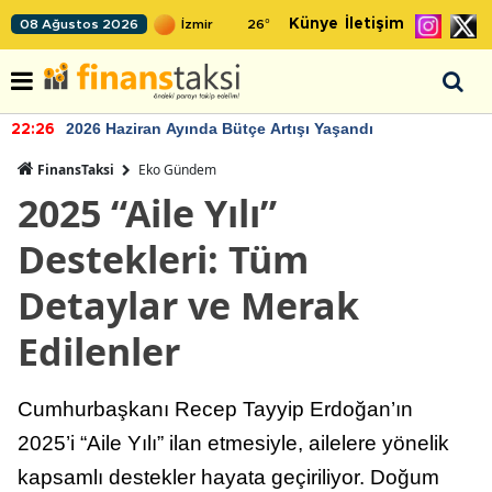
Künye
İletişim
08 Ağustos 2026
26
°
2026 Haziran Ayında Bütçe Artışı Yaşandı
22:26
FinansTaksi
Eko Gündem
2025 “Aile Yılı”
Destekleri: Tüm
Detaylar ve Merak
Edilenler
Cumhurbaşkanı Recep Tayyip Erdoğan’ın
2025’i “Aile Yılı” ilan etmesiyle, ailelere yönelik
kapsamlı destekler hayata geçiriliyor. Doğum