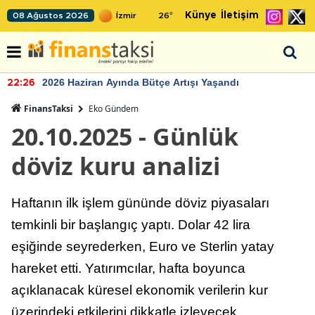
Künye
İletişim
08 Ağustos 2026
26
°
2026 Haziran Ayında Bütçe Artışı Yaşandı
22:26
FinansTaksi
Eko Gündem
20.10.2025 - Günlük
döviz kuru analizi
Haftanın ilk işlem gününde döviz piyasaları
temkinli bir başlangıç yaptı. Dolar 42 lira
eşiğinde seyrederken, Euro ve Sterlin yatay
hareket etti. Yatırımcılar, hafta boyunca
açıklanacak küresel ekonomik verilerin kur
üzerindeki etkilerini dikkatle izleyecek