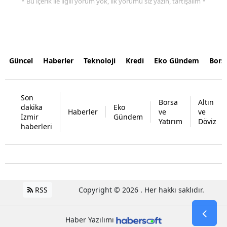
* Bu içerik ile ilgili yorum yok, ilk yorumu siz yazın, tartışalım *
Güncel
Haberler
Teknoloji
Kredi
Eko Gündem
Bors
Son
Borsa
Altın
dakika
Eko
Haberler
ve
ve
İzmir
Gündem
Yatırım
Döviz
haberleri
RSS
Copyright © 2026 . Her hakkı saklıdır.
Haber Yazılımı