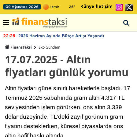
Künye
İletişim
09 Ağustos 2026
26
°
2026 Haziran Ayında Bütçe Artışı Yaşandı
22:26
FinansTaksi
Eko Gündem
17.07.2025 - Altın
fiyatları günlük yorumu
Altın fiyatları güne sınırlı hareketlerle başladı. 17
Temmuz 2025 sabahında gram altın 4.317 TL
seviyesinden işlem görürken, ons altın 3.339
dolar düzeyinde. TL’deki zayıf görünüm gram
fiyatını desteklerken, küresel piyasalarda ons
altın hafif baskı altında