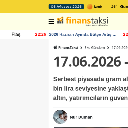
26
°
06 Ağustos 2026
Gün
r seviyesinin
2026 Haziran Ayında Bütçe Artışı
Flaş
22:26
22
Yaşandı
FinansTaksi
Eko Gündem
17.06.2026
17.06.2026 
Serbest piyasada gram altı
bin lira seviyesine yaklaş
altın, yatırımcıların güve
Nur Duman