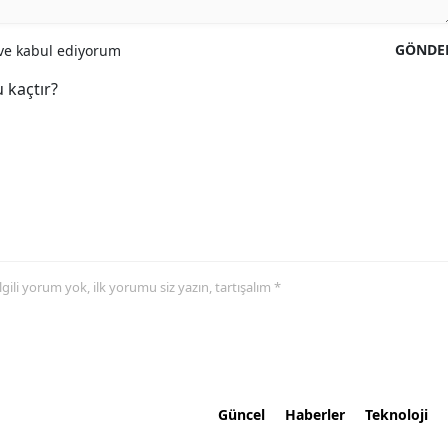
GÖNDE
e kabul ediyorum
 kaçtır?
 ilgili yorum yok, ilk yorumu siz yazın, tartışalım *
Güncel
Haberler
Teknoloji