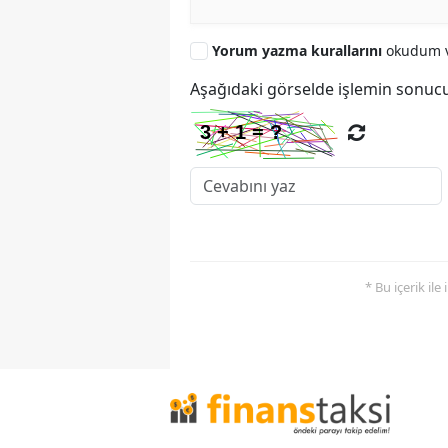
Yorum yazma kurallarını
okudum v
Aşağıdaki görselde işlemin sonucu
* Bu içerik ile