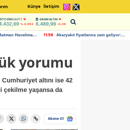
Künye
İletişim
ırım
BITCOIN
(USDT)
GRAM ALTIN
4.432,69
6.489,99
%-0.554
-0,09
Batman Havalimanı
Akaryakıt fiyatlarına zam geliyor:
11:56
 açıklamalarda
Yeni tarih açıklandı
nlük yorumu
, Cumhuriyet altını ise 42
eri çekilme yaşansa da
Abone Ol