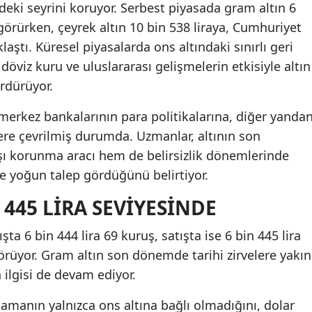
deki seyrini koruyor. Serbest piyasada gram altın 6
 görürken, çeyrek altın 10 bin 538 liraya, Cumhuriyet
aklaştı. Küresel piyasalarda ons altındaki sınırlı geri
öviz kuru ve uluslararası gelişmelerin etkisiyle altın
rdürüyor.
merkez bankalarının para politikalarına, diğer yanda
lere çevrilmiş durumda. Uzmanlar, altının son
 korunma aracı hem de belirsizlik dönemlerinde
le yoğun talep gördüğünü belirtiyor.
 445 LIRA SEVIYESINDE
ta 6 bin 444 lira 69 kuruş, satışta ise 6 bin 445 lira
rüyor. Gram altın son dönemde tarihi zirvelere yakın
n ilgisi de devam ediyor.
lamanın yalnızca ons altına bağlı olmadığını, dolar