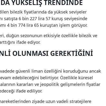
I DA YÜKSELIŞ TRENDINDE
dilen bilezik fiyatlarında da yüksek seviyeler
ı satışta 6 bin 227 lira 57 kuruş seviyesinde
amı 4 bin 774 lira 65 kuruştan işlem görüyor.
i, düğün sezonunun etkisiyle özellikle bilezik ve
rttığını ifade ediyor.
LI OLUNMASI GEREKTIĞINI
n vadede güvenli liman özelliğini koruduğunu ancak
vam edebileceğini belirtiyor. Özellikle küresel
arının kararları ve jeopolitik gelişmelerin fiyatlar
deceği ifade ediliyor.
 hareketlerinden ziyade uzun vadeli stratejilere