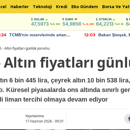
cel
Haberler
Teknoloji
Kredi
Eko Gündem
Borsa Ve Yat
DOLAR
EURO
STERLIN
47,5973
54,9856
64,2213
6
%0.05
%-0.08
%0.13
TCMB'nin rezervlerinde artan
Bakan Şimşek, 
:24
12:03
momentum devam ediyor
için umut verici
bulundu
 - Altın fiyatları günlük yorumu
- Altın fiyatları gü
n 6 bin 445 lira, çeyrek altın 10 bin 538 lira
tı. Küresel piyasalarda ons altında sınırlı g
nli liman tercihi olmaya devam ediyor
Yayınlanma
17 Haziran 2026 - 09:31