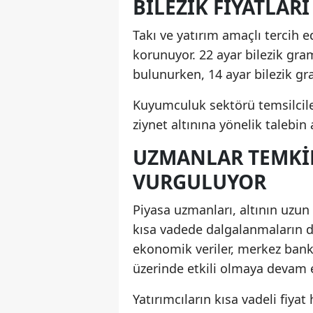
BILEZIK FIYATLAR
Takı ve yatırım amaçlı tercih e
korunuyor. 22 ayar bilezik gram
bulunurken, 14 ayar bilezik gr
Kuyumculuk sektörü temsilciler
ziynet altınına yönelik talebin a
UZMANLAR TEMKIN
VURGULUYOR
Piyasa uzmanları, altının uzu
kısa vadede dalgalanmaların de
ekonomik veriler, merkez bankal
üzerinde etkili olmaya devam e
Yatırımcıların kısa vadeli fiyat