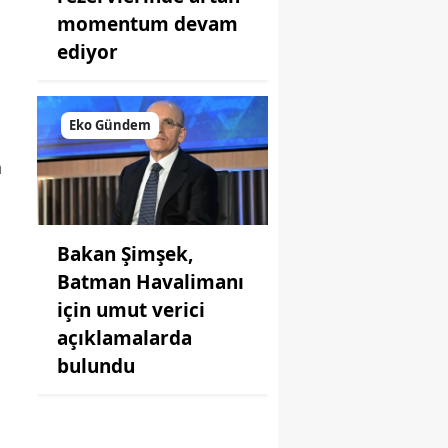
momentum devam
ediyor
Eko Gündem
n
Bakan Şimşek,
Batman Havalimanı
için umut verici
açıklamalarda
bulundu