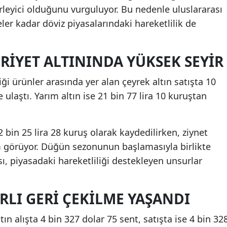
rleyici olduğunu vurguluyor. Bu nedenle uluslararası
er kadar döviz piyasalarındaki hareketlilik de
RIYET ALTININDA YÜKSEK SEYIR
iği ürünler arasında yer alan çeyrek altın satışta 10
 ulaştı. Yarım altın ise 21 bin 77 lira 10 kuruştan
2 bin 25 lira 28 kuruş olarak kaydedilirken, ziynet
em görüyor. Düğün sezonunun başlamasıyla birlikte
ası, piyasadaki hareketliliği destekleyen unsurlar
RLI GERI ÇEKILME YAŞANDI
ın alışta 4 bin 327 dolar 75 sent, satışta ise 4 bin 32