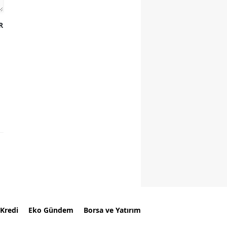
R
Kredi
Eko Gündem
Borsa ve Yatırım