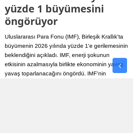
yüzde 1 büyümesini
öngörüyor
Uluslararası Para Fonu (IMF), Birleşik Krallık'ta
büyümenin 2026 yılında yüzde 1'e gerilemesinin
beklendiğini açıkladı. IMF, enerji şokunun
etkisinin azalmasıyla birlikte ekonominin yavaş
yavaş toparlanacağını öngördü. IMF'nin
raporuna göre, Birleşik Krallık ekonomisi,
sonraki yıllarda istikrarlı bir toparlanma süreci
yaşayabilir.
Yayınlanma
Nur Duman
16 Temmuz 2026 - 22:37