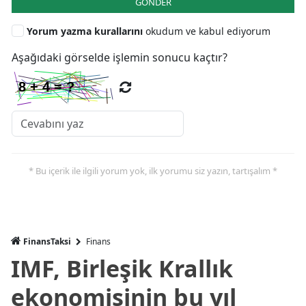
GÖNDER
Yorum yazma kurallarını
okudum ve kabul ediyorum
Aşağıdaki görselde işlemin sonucu kaçtır?
* Bu içerik ile ilgili yorum yok, ilk yorumu siz yazın, tartışalım *
FinansTaksi
Finans
IMF, Birleşik Krallık
ekonomisinin bu yıl