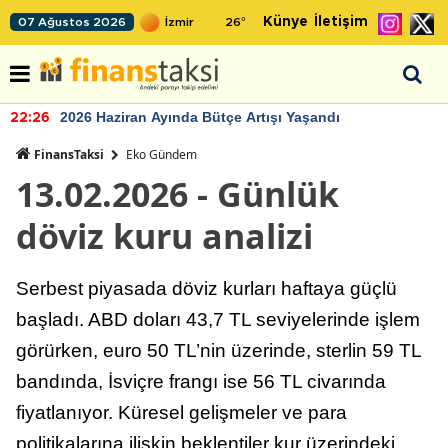
Künye
İletişim
07 Ağustos 2026
26
°
2026 Haziran Ayında Bütçe Artışı Yaşandı
22:26
FinansTaksi
Eko Gündem
13.02.2026 - Günlük
döviz kuru analizi
Serbest piyasada döviz kurları haftaya güçlü
başladı. ABD doları 43,7 TL seviyelerinde işlem
görürken, euro 50 TL’nin üzerinde, sterlin 59 TL
bandında, İsviçre frangı ise 56 TL civarında
fiyatlanıyor. Küresel gelişmeler ve para
politikalarına ilişkin beklentiler kur üzerindeki