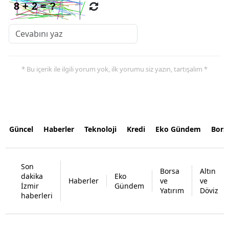
* Bu içerik ile ilgili yorum yok, ilk yorumu siz yazın, tartışalım *
Güncel
Haberler
Teknoloji
Kredi
Eko Gündem
Bors
Son
Borsa
Altın
dakika
Eko
Haberler
ve
ve
İzmir
Gündem
Yatırım
Döviz
haberleri