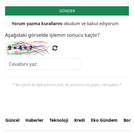
GÖNDER
Yorum yazma kurallarını
okudum ve kabul ediyorum
Aşağıdaki görselde işlemin sonucu kaçtır?
* Bu içerik ile ilgili yorum yok, ilk yorumu siz yazın, tartışalım *
Güncel
Haberler
Teknoloji
Kredi
Eko Gündem
Bors