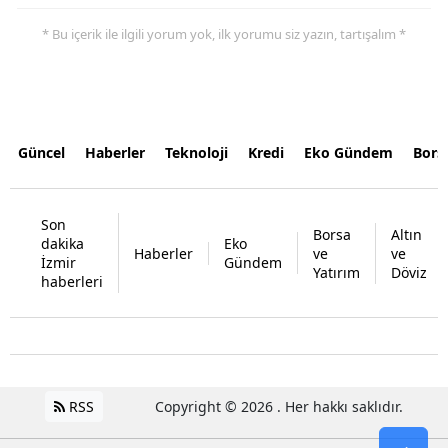
* Bu içerik ile ilgili yorum yok, ilk yorumu siz yazın, tartışalım *
Güncel
Haberler
Teknoloji
Kredi
Eko Gündem
Bors
Son
Borsa
Altın
dakika
Eko
Haberler
ve
ve
İzmir
Gündem
Yatırım
Döviz
haberleri
RSS
Copyright © 2026 . Her hakkı saklıdır.