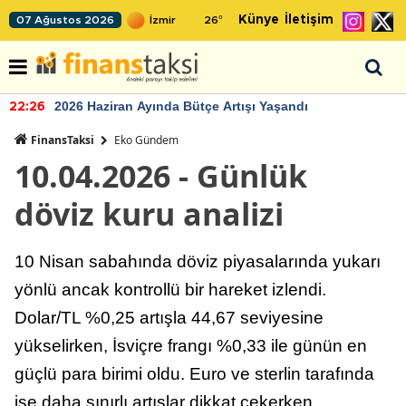
Künye
İletişim
07 Ağustos 2026
26
°
2026 Haziran Ayında Bütçe Artışı Yaşandı
22:26
FinansTaksi
Eko Gündem
10.04.2026 - Günlük
döviz kuru analizi
10 Nisan sabahında döviz piyasalarında yukarı
yönlü ancak kontrollü bir hareket izlendi.
Dolar/TL %0,25 artışla 44,67 seviyesine
yükselirken, İsviçre frangı %0,33 ile günün en
güçlü para birimi oldu. Euro ve sterlin tarafında
ise daha sınırlı artışlar dikkat çekerken,