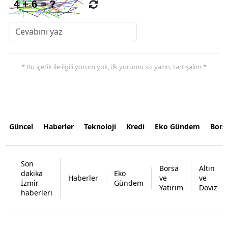
* Bu içerik ile ilgili yorum yok, ilk yorumu siz yazın, tartışalım *
Güncel
Haberler
Teknoloji
Kredi
Eko Gündem
Bors
Son
Borsa
Altın
dakika
Eko
Haberler
ve
ve
İzmir
Gündem
Yatırım
Döviz
haberleri