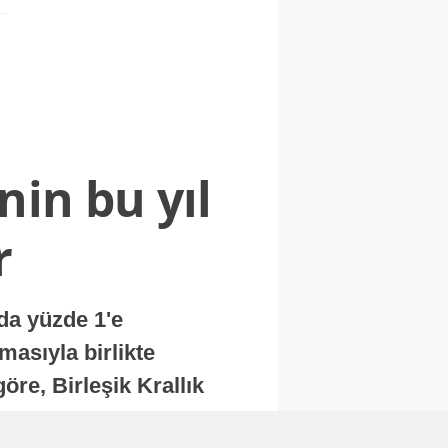
nin bu yıl
r
nda yüzde 1'e
masıyla birlikte
re, Birleşik Krallık
.