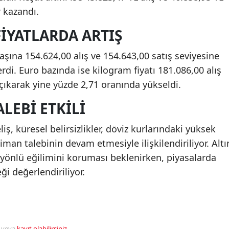
r kazandı.
IYATLARDA ARTIŞ
aşına 154.624,00 alış ve 154.643,00 satış seviyesine
rdi. Euro bazında ise kilogram fiyatı 181.086,00 alış
 çıkarak yine yüzde 2,71 oranında yükseldi.
LEBI ETKILI
ş, küresel belirsizlikler, döviz kurlarındaki yüksek
liman talebinin devam etmesiyle ilişkilendiriliyor. Altı
ı yönlü eğilimini koruması beklenirken, piyasalarda
i değerlendiriliyor.
veya
kayıt olabilirsiniz
.