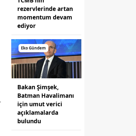
TCMB'nin
rezervlerinde artan
momentum devam
ediyor
Eko Gündem
Bakan Şimşek,
Batman Havalimanı
.
için umut verici
açıklamalarda
bulundu