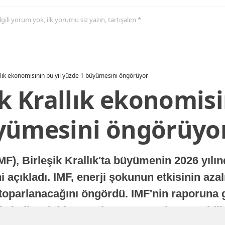
 ilgili yorum yok, ilk yorumu siz yazın, tartışalım *
allık ekonomisinin bu yıl yüzde 1 büyümesini öngörüyor
ik Krallık ekonomisi
yümesini öngörüyo
MF), Birleşik Krallık'ta büyümenin 2026 yılı
 açıkladı. IMF, enerji şokunun etkisinin azal
oparlanacağını öngördü. IMF'nin raporuna gö
a istikrarlı bir toparlanma süreci yaşayabilir