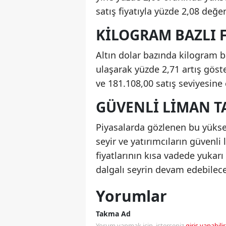
satış fiyatıyla yüzde 2,08 değe
KILOGRAM BAZLI F
Altın dolar bazında kilogram b
ulaşarak yüzde 2,71 artış göste
ve 181.108,00 satış seviyesine
GÜVENLI LIMAN TA
Piyasalarda gözlenen bu yükseli
seyir ve yatırımcıların güvenli 
fiyatlarının kısa vadede yukar
dalgalı seyrin devam edebileceğ
Yorumlar
Takma Ad
Yorum yapmak için, isterseniz
giriş yapabilir