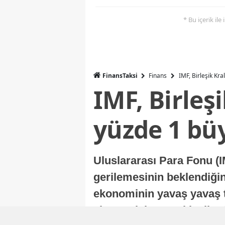
* Bu içerik ile
FinansTaksi
Finans
IMF, Birleşik Kr
IMF, Birleş
yüzde 1 bü
Uluslararası Para Fonu (I
gerilemesinin beklendiğini
ekonominin yavaş yavaş t
ekonomisi, sonraki yıllard