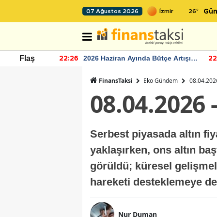
26
°
07 Ağustos 2026
Gün
r seviyesinin
2026 Haziran Ayında Bütçe Artışı
Flaş
22:26
22
Yaşandı
FinansTaksi
Eko Gündem
08.04.2026
08.04.2026 
Serbest piyasada altın fiy
yaklaşırken, ons altın baş
görüldü; küresel gelişmel
hareketi desteklemeye d
Nur Duman