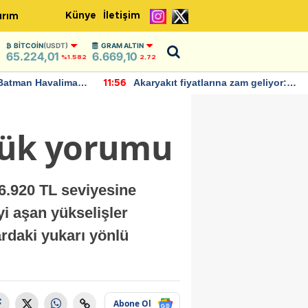
Künye
İletişim
ırım
BITCOIN
(USDT)
GRAM ALTIN
65.224,01
6.669,10
3
%1.582
2,72
Batman Havalimanı
Akaryakıt fiyatlarına zam geliyor:
11:56
 açıklamalarda
Yeni tarih açıklandı
nlük yorumu
 6.920 TL seviyesine
yi aşan yükselişler
ardaki yukarı yönlü
Abone Ol