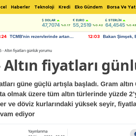
cel
Haberler
Teknoloji
Kredi
Eko Gündem
Borsa Ve Yat
DOLAR
EURO
STERLIN
47,7074
55,2519
64,4545
%0.17
%0.42
%0.4
TCMB'nin rezervlerinde artan
Bakan Şimşek, 
:24
12:03
momentum devam ediyor
için umut verici
bulundu
 - Altın fiyatları günlük yorumu
- Altın fiyatları gü
atları güne güçlü artışla başladı. Gram altın
ta olmak üzere tüm altın türlerinde yüzde 2’
er ve döviz kurlarındaki yüksek seyir, fiyatl
evam ediyor
Yayınlanma