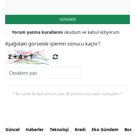
GÖNDER
Yorum yazma kurallarını
okudum ve kabul ediyorum
Aşağıdaki görselde işlemin sonucu kaçtır?
* Bu içerik ile ilgili yorum yok, ilk yorumu siz yazın, tartışalım *
Güncel
Haberler
Teknoloji
Kredi
Eko Gündem
Bors