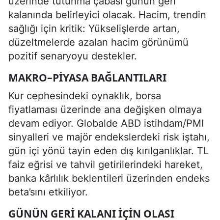
üzerinde tutunma çabası günün geri
kalanında belirleyici olacak. Hacim, trendin
sağlığı için kritik: Yükselişlerde artan,
düzeltmelerde azalan hacim görünümü
pozitif senaryoyu destekler.
MAKRO–PIYASA BAĞLANTILARI
Kur cephesindeki oynaklık, borsa
fiyatlaması üzerinde ana değişken olmaya
devam ediyor. Globalde ABD istihdam/PMI
sinyalleri ve majör endekslerdeki risk iştahı,
gün içi yönü tayin eden dış kırılganlıklar. TL
faiz eğrisi ve tahvil getirilerindeki hareket,
banka kârlılık beklentileri üzerinden endeks
beta’sını etkiliyor.
GÜNÜN GERI KALANI İÇIN OLASI