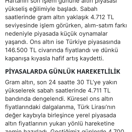
Haftanın son işlem gününe altın piyasası
yükseliş eğilimiyle başladı. Sabah
saatlerinde gram altın yaklaşık 4.712 TL
seviyesinde işlem görürken, alım-satım farkı
nedeniyle piyasada küçük oynamalar
yaşandı. Ons altın ise Türkiye piyasasında
146.500 TL civarında fiyatlandı ve dünkü
kapanışa kıyasla hafif artış kaydetti.
PIYASALARDA GÜNLÜK HAREKETLILIK
Gram altın, son 24 saatte 30 TL’ye yakın
yükselerek sabah saatlerinde 4.711 TL
bandında dengelendi. Küresel ons altın
fiyatlarındaki dalgalanma, Türk Lirası’nın
değer kaybıyla birleşince yerel piyasada
altın fiyatlarının yukarı yönlü hareketine
zemin hazırladı. Geçtiğimiz günlerde 4.700