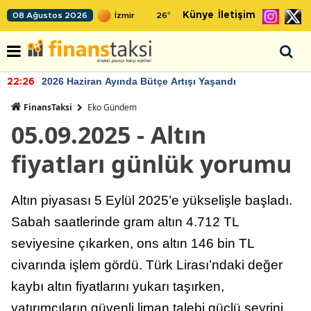
Künye
İletişim
08 Ağustos 2026
26
°
2026 Haziran Ayında Bütçe Artışı Yaşandı
22:26
FinansTaksi
Eko Gündem
05.09.2025 - Altın
fiyatları günlük yorumu
Altın piyasası 5 Eylül 2025’e yükselişle başladı.
Sabah saatlerinde gram altın 4.712 TL
seviyesine çıkarken, ons altın 146 bin TL
civarında işlem gördü. Türk Lirası’ndaki değer
kaybı altın fiyatlarını yukarı taşırken,
yatırımcıların güvenli liman talebi güçlü seyrini