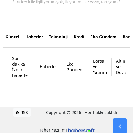
* Bu içerik ile ilgili yorum yok, ilk yorumu siz yazın, tartışalım *
Güncel
Haberler
Teknoloji
Kredi
Eko Gündem
Bors
Son
Borsa
Altın
dakika
Eko
Haberler
ve
ve
İzmir
Gündem
Yatırım
Döviz
haberleri
RSS
Copyright © 2026 . Her hakkı saklıdır.
Haber Yazılımı