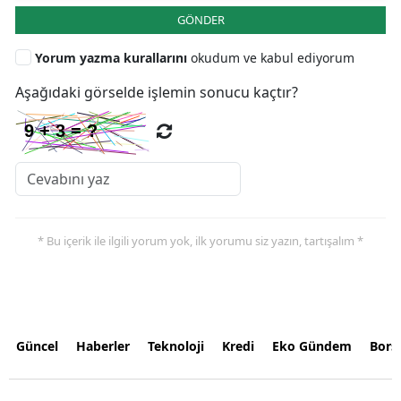
GÖNDER
Yorum yazma kurallarını
okudum ve kabul ediyorum
Aşağıdaki görselde işlemin sonucu kaçtır?
* Bu içerik ile ilgili yorum yok, ilk yorumu siz yazın, tartışalım *
Güncel
Haberler
Teknoloji
Kredi
Eko Gündem
Bors