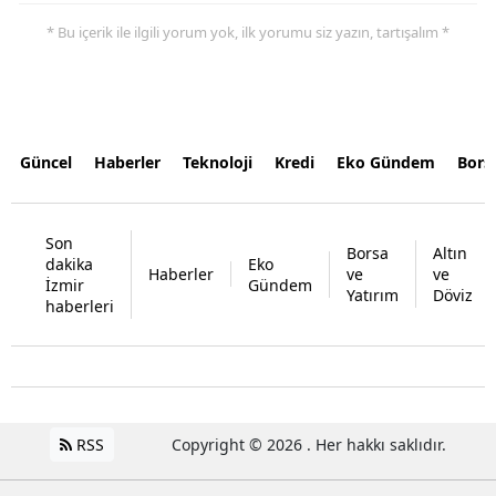
* Bu içerik ile ilgili yorum yok, ilk yorumu siz yazın, tartışalım *
Güncel
Haberler
Teknoloji
Kredi
Eko Gündem
Bors
Son
Borsa
Altın
dakika
Eko
Haberler
ve
ve
İzmir
Gündem
Yatırım
Döviz
haberleri
RSS
Copyright © 2026 . Her hakkı saklıdır.