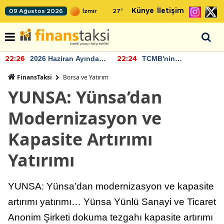
Künye
İletişim
09 Ağustos 2026
27
°
2026 Haziran Ayında
TCMB'nin
22:26
22:24
Bütçe Artışı Yaşandı
rezervlerinde artan
momentum devam
FinansTaksi
Borsa ve Yatırım
ediyor
YUNSA: Yünsa’dan
Modernizasyon ve
Kapasite Artırımı
Yatırımı
YUNSA: Yünsa’dan modernizasyon ve kapasite
artırımı yatırımı… Yünsa Yünlü Sanayi ve Ticaret
Anonim Şirketi dokuma tezgahı kapasite artırımı