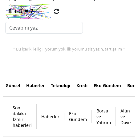
* Bu içerik ile ilgili yorum yok, ilk yorumu siz yazın, tartışalım *
Güncel
Haberler
Teknoloji
Kredi
Eko Gündem
Bors
Son
Borsa
Altın
dakika
Eko
Haberler
ve
ve
İzmir
Gündem
Yatırım
Döviz
haberleri