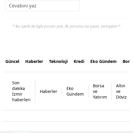
* Bu içerik ile ilgili yorum yok, ilk yorumu siz yazın, tartışalım *
Güncel
Haberler
Teknoloji
Kredi
Eko Gündem
Bors
Son
Borsa
Altın
dakika
Eko
Haberler
ve
ve
İzmir
Gündem
Yatırım
Döviz
haberleri