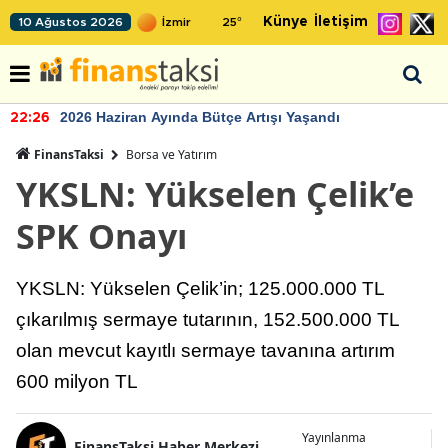
Künye
İletişim
10 Ağustos 2026
25
°
2026 Haziran Ayında Bütçe Artışı Yaşandı
22:26
FinansTaksi
Borsa ve Yatırım
YKSLN: Yükselen Çelik’e
SPK Onayı
YKSLN: Yükselen Çelik’in; 125.000.000 TL
çıkarılmış sermaye tutarının, 152.500.000 TL
olan mevcut kayıtlı sermaye tavanına artırım
600 milyon TL
Yayınlanma
FinansTaksi Haber Merkezi