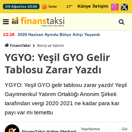
Künye
İletişim
09 Ağustos 2026
27
°
2026 Haziran Ayında Bütçe Artışı Yaşandı
22:26
FinansTaksi
Borsa ve Yatırım
YGYO: Yeşil GYO Gelir
Tablosu Zarar Yazdı
YGYO: Yeşil GYO gelir tablosu zarar yazdı! Yeşil
Gayrimenkul Yatırım Ortaklığı Anonim Şirketi
tarafından vergi 2020 2021 ne kadar para kar
payı var mı temettu
Yayınlanma
Günce
FinansTaksi Haber Merkezi