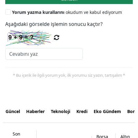
Yorum yazma kurallarını
okudum ve kabul ediyorum
Aşağıdaki görselde işlemin sonucu kaçtır?
* Bu içerik ile ilgili yorum yok, ilk yorumu siz yazın, tartışalım *
Güncel
Haberler
Teknoloji
Kredi
Eko Gündem
Bors
Son
Borsa
Altın