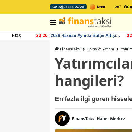
26
°
08 Ağustos 2026
Gün
r seviyesinin
2026 Haziran Ayında Bütçe Artışı
Flaş
22:26
22
Yaşandı
FinansTaksi
Borsa ve Yatırım
Yatırım
Yatırımcılar
hangileri?
En fazla ilgi gören hissel
FinansTaksi Haber Merkezi