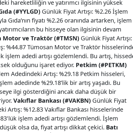
deki hareketliliğin ve yatırımcı ilgisinin yüksek
 Gıda (#YYLGD)
Günlük Fiyat Artışı: %2.26 İşlem
la Gıda’nın fiyatı %2.26 oranında artarken, işlem
yatırımcıların bu hisseye olan ilgisinin devam
 Motor ve Traktör (#TMSN)
Günlük Fiyat Artışı:
ış: %44.87 Tümosan Motor ve Traktör hisselerind
lik işlem adedi artışı gözlemlendi. Bu artış, hissed
üksek olduğunu işaret ediyor.
Petkim (#PETKM)
şlem Adedindeki Artış: %29.18 Petkim hisseleri,
 işlem adedinde %29.18’lik bir artış yaşadı. Bu
sseye ilgi gösterdiğini ancak daha düşük bir
iyor.
Vakıflar Bankası (#VAKBN)
Günlük Fiyat
ki Artış: %12.83 Vakıflar Bankası hisselerinde
.83'lük işlem adedi artışı gözlemlendi. İşlem
üşük olsa da, fiyat artışı dikkat çekici.
Batı