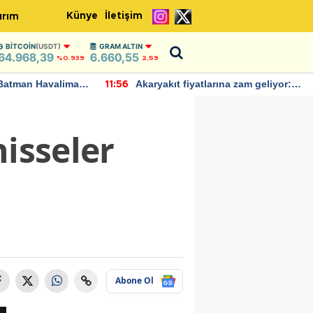
Künye
İletişim
ırım
BITCOIN
(USDT)
GRAM ALTIN
64.968,39
6.660,55
%0.939
2,59
Batman Havalimanı
Akaryakıt fiyatlarına zam geliyor:
11:56
 açıklamalarda
Yeni tarih açıklandı
hisseler
Abone Ol