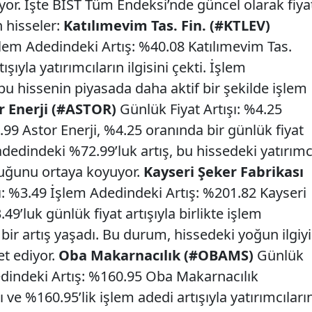
iyor. İşte BIST Tüm Endeksi’nde güncel olarak fiya
n hisseler:
Katılımevim Tas. Fin. (#KTLEV)
şlem Adedindeki Artış: %40.08 Katılımevim Tas.
tışıyla yatırımcıların ilgisini çekti. İşlem
 bu hissenin piyasada daha aktif bir şekilde işlem
r Enerji (#ASTOR)
Günlük Fiyat Artışı: %4.25
99 Astor Enerji, %4.25 oranında bir günlük fiyat
m adedindeki %72.99’luk artış, bu hissedeki yatırımc
duğunu ortaya koyuyor.
Kayseri Şeker Fabrikası
ı: %3.49 İşlem Adedindeki Artış: %201.82 Kayseri
49’luk günlük fiyat artışıyla birlikte işlem
ir artış yaşadı. Bu durum, hissedeki yoğun ilgiyi
et ediyor.
Oba Makarnacılık (#OBAMS)
Günlük
dedindeki Artış: %160.95 Oba Makarnacılık
ışı ve %160.95’lik işlem adedi artışıyla yatırımcıları