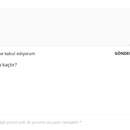
GÖNDE
e kabul ediyorum
 kaçtır?
 ilgili yorum yok, ilk yorumu siz yazın, tartışalım *