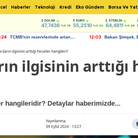
cel
Haberler
Teknoloji
Kredi
Eko Gündem
Borsa Ve Yat
DOLAR
EURO
STERLIN
47,7436
55,2510
64,4811
%0.18
%0.32
%0.38
TCMB'nin rezervlerinde artan
Bakan Şimşek, 
:24
12:03
momentum devam ediyor
için umut verici
bulundu
cıların ilgisinin arttığı hisseler hangileri?
ın ilgisinin arttığı 
er hangileridir? Detaylar haberimizde...
Yayınlanma
09 Eylül 2024 - 13:27