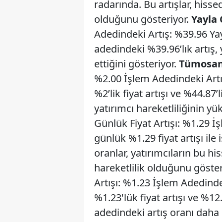
radarında. Bu artışlar, hisse
olduğunu gösteriyor.
Yayla
Adedindeki Artış: %39.96 Yay
adedindeki %39.96’lık artış, 
ettiğini gösteriyor.
Tümosan
%2.00 İşlem Adedindeki Art
%2’lik fiyat artışı ve %44.87’
yatırımcı hareketliliğinin y
Günlük Fiyat Artışı: %1.29 İ
günlük %1.29 fiyat artışı ile
oranlar, yatırımcıların bu hi
hareketlilik olduğunu göster
Artışı: %1.23 İşlem Adedinde
%1.23'lük fiyat artışı ve %12
adedindeki artış oranı daha d