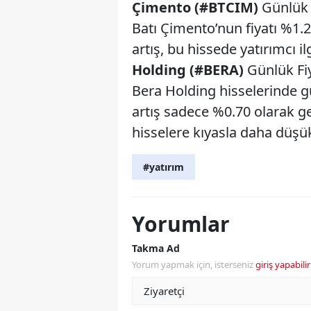
Çimento (#BTCIM)
Günlük F
Batı Çimento’nun fiyatı %1.
artış, bu hissede yatırımcı 
Holding (#BERA)
Günlük Fiy
Bera Holding hisselerinde gü
artış sadece %0.70 olarak ger
hisselere kıyasla daha düşü
#yatırım
Yorumlar
Takma Ad
Yorum yapmak için, isterseniz
giriş yapabilir