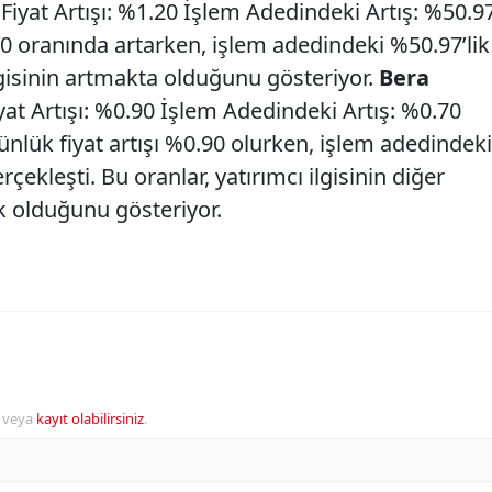
iyat Artışı: %1.20 İşlem Adedindeki Artış: %50.9
20 oranında artarken, işlem adedindeki %50.97’lik
ilgisinin artmakta olduğunu gösteriyor.
Bera
at Artışı: %0.90 İşlem Adedindeki Artış: %0.70
nlük fiyat artışı %0.90 olurken, işlem adedindeki
çekleşti. Bu oranlar, yatırımcı ilgisinin diğer
k olduğunu gösteriyor.
veya
kayıt olabilirsiniz
.