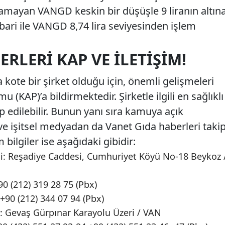
amayan VANGD keskin bir düşüşle 9 liranın altın
ibari ile VANGD 8,74 lira seviyesinden işlem
RLERI KAP VE İLETIŞIM!
kote bir şirket olduğu için, önemli gelişmeleri
(KAP)’a bildirmektedir. Şirketle ilgili en sağlıklı
 edilebilir. Bunun yanı sıra kamuya açık
 ve işitsel medyadan da Vanet Gıda haberleri taki
m bilgiler ise aşağıdaki gibidir:
: Reşadiye Caddesi, Cumhuriyet Köyü No-18 Beykoz 
0 (212) 319 28 75 (Pbx)
90 (212) 344 07 94 (Pbx)
: Gevaş Gürpınar Karayolu Üzeri / VAN