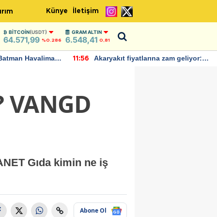
Künye
İletişim
ırım
BITCOIN
(USDT)
GRAM ALTIN
64.571,99
6.548,41
%0.286
0,81
Batman Havalimanı
Akaryakıt fiyatlarına zam geliyor:
11:56
 açıklamalarda
Yeni tarih açıklandı
r? VANGD
ANET Gıda kimin ne iş
Abone Ol