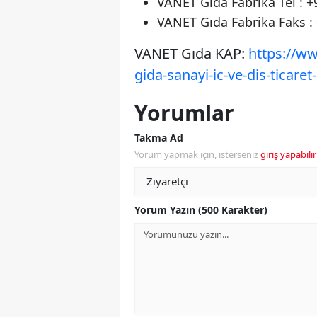
VANET Gıda Fabrika Tel : +9
VANET Gıda Fabrika Faks : 
VANET Gıda KAP:
https://ww
gida-sanayi-ic-ve-dis-ticaret
Yorumlar
Takma Ad
Yorum yapmak için, isterseniz
giriş yapabilir
Yorum Yazın (500 Karakter)