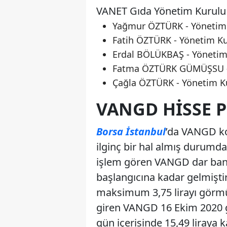
VANET Gıda Yönetim Kurulu 
Yağmur ÖZTÜRK - Yönetim
Fatih ÖZTÜRK - Yönetim Ku
Erdal BÖLÜKBAŞ - Yönetim
Fatma ÖZTÜRK GÜMÜŞSU - 
Çağla ÖZTÜRK - Yönetim K
VANGD HISSE 
Borsa İstanbul
’da VANGD ko
ilginç bir hal almış durumda
işlem gören VANGD dar bantta
başlangıcına kadar gelmişti
maksimum 3,75 lirayı görmüştü
giren VANGD 16 Ekim 2020 g
gün içerisinde 15,49 liraya 