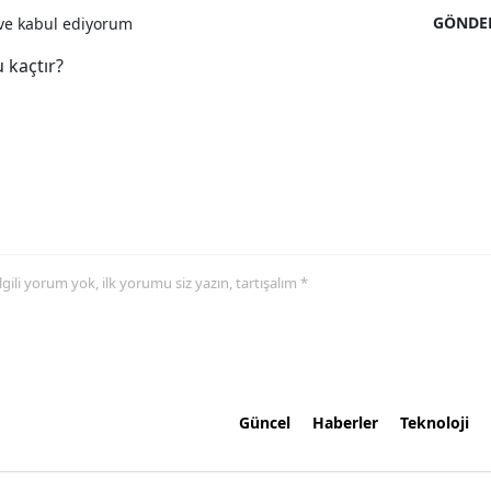
GÖNDE
e kabul ediyorum
 kaçtır?
 ilgili yorum yok, ilk yorumu siz yazın, tartışalım *
Güncel
Haberler
Teknoloji