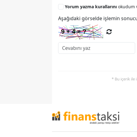
Yorum yazma kurallarını
okudum v
Aşağıdaki görselde işlemin sonucu
* Bu içerik ile