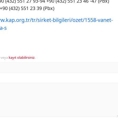
0 (432) 551 27 93-94 +90 (432) 551 23 46 -47 (Pbx)
+90 (432) 551 23 39 (Pbx)
w.kap.org.tr/tr/sirket-bilgileri/ozet/1558-vanet-
-a-s
veya
kayıt olabilirsiniz
.