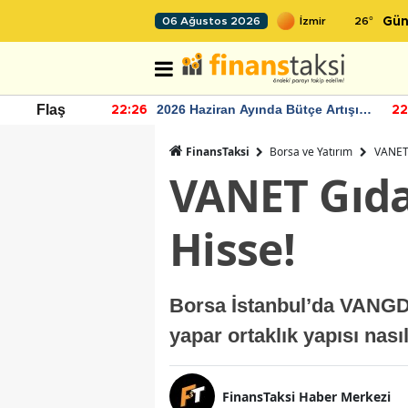
26
°
06 Ağustos 2026
Gün
r seviyesinin
2026 Haziran Ayında Bütçe Artışı
Flaş
22:26
22
Yaşandı
FinansTaksi
Borsa ve Yatırım
VANET 
VANET Gıda
Hisse!
Borsa İstanbul’da VANGD
yapar ortaklık yapısı nası
FinansTaksi Haber Merkezi