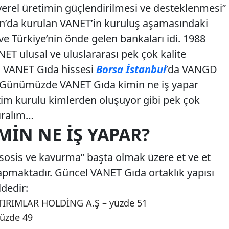
erel üretimin güçlendirilmesi ve desteklenmesi”
n’da kurulan VANET’in kuruluş aşamasındaki
 ve Türkiye’nin önde gelen bankaları idi. 1988
ET ulusal ve uluslararası pek çok kalite
r. VANET Gıda hissesi
Borsa İstanbul
’da VANGD
. Günümüzde VANET Gıda kimin ne iş yapar
etim kurulu kimlerden oluşuyor gibi pek çok
ıralım…
MIN NE İŞ YAPAR?
sosis ve kavurma” başta olmak üzere et ve et
i yapmaktadır. Güncel VANET Gıda ortaklık yapısı
ldedir:
TIRIMLAR HOLDİNG A.Ş – yüzde 51
yüzde 49