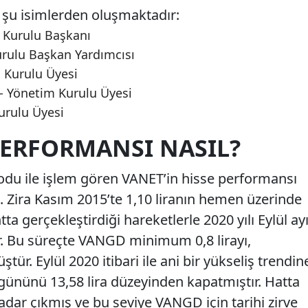
şu isimlerden oluşmaktadır:
 Kurulu Başkanı
rulu Başkan Yardımcısı
 Kurulu Üyesi
Yönetim Kurulu Üyesi
urulu Üyesi
PERFORMANSI NASIL?
du ile işlem gören VANET’in hisse performansı
. Zira Kasım 2015’te 1,10 liranın hemen üzerinde
 gerçekleştirdiği hareketlerle 2020 yılı Eylül ay
r. Bu süreçte VANGD minimum 0,8 lirayı,
r. Eylül 2020 itibari ile ani bir yükseliş trendin
ününü 13,58 lira düzeyinden kapatmıştır. Hatta
kadar çıkmış ve bu seviye VANGD için tarihi zirve