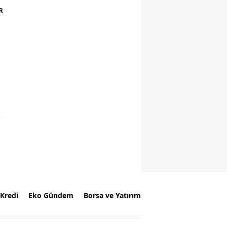
R
Kredi
Eko Gündem
Borsa ve Yatırım