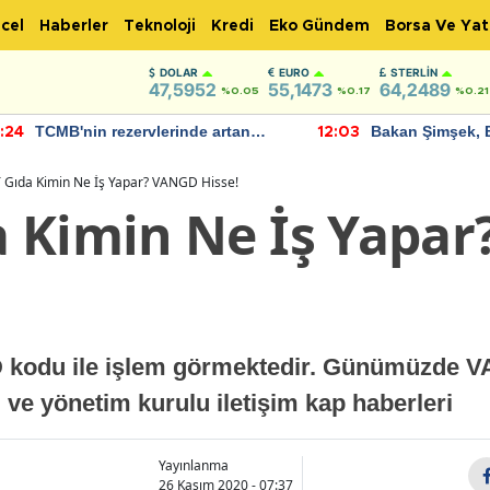
cel
Haberler
Teknoloji
Kredi
Eko Gündem
Borsa Ve Yat
DOLAR
EURO
STERLIN
47,5952
55,1473
64,2489
%0.05
%0.17
%0.21
TCMB'nin rezervlerinde artan
Bakan Şimşek, 
:24
12:03
momentum devam ediyor
için umut verici
bulundu
Gıda Kimin Ne İş Yapar? VANGD Hisse!
 Kimin Ne İş Yapa
 kodu ile işlem görmektedir. Günümüzde V
l ve yönetim kurulu iletişim kap haberleri
Yayınlanma
26 Kasım 2020 - 07:37