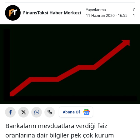
Yayınlanma
Gün
FinansTaksi Haber Merkezi
11 Haziran 2020 - 16:55
12 
Abone Ol
Bankaların mevduatlara verdiği faiz
oranlarına dair bilgiler pek çok kurum