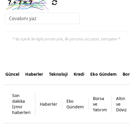
* Bu içerik ile ilgili yorum yok, ilk yorumu siz yazın, tartışalım *
Güncel
Haberler
Teknoloji
Kredi
Eko Gündem
Bors
Son
Borsa
Altın
dakika
Eko
Haberler
ve
ve
İzmir
Gündem
Yatırım
Döviz
haberleri