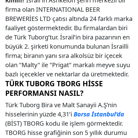
İsrail'in Ashkelon şehri merkezli bir
Kimin?
firma olan INTERNATIONAL BEER
BREWERİES LTD çatısı altında 24 farklı marka
faaliyet göstermektedir. Bu firmalardan biri
de Türk Tuborg’tur. İsrail’in bira pazarının en
büyük 2. şirketi konumunda bulunan İsrailli
firma; biranın yanı sıra alkolsüz bir içecek
olan "Malty" ile "Prigat" markalı meyve suyu
bazlı içecekler ve nektarlar da üretmektedir.
TÜRK TUBORG TBORG HISSE
PERFORMANSI NASIL?
Türk Tuborg Bira ve Malt Sanayii A.Ş’nin
hisselerinin yüzde 4,31’i
Borsa İstanbul’da
(BİST) TBORG kodu ile işlem görmektedir.
TBORG hisse grafiğinin son 5 yıllık durumu