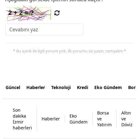
* Bu içerik ile ilgili yorum yok, ilk yorumu siz yazın, tartışalım *
Güncel
Haberler
Teknoloji
Kredi
Eko Gündem
Bors
Son
Borsa
Altın
dakika
Eko
Haberler
ve
ve
İzmir
Gündem
Yatırım
Döviz
haberleri