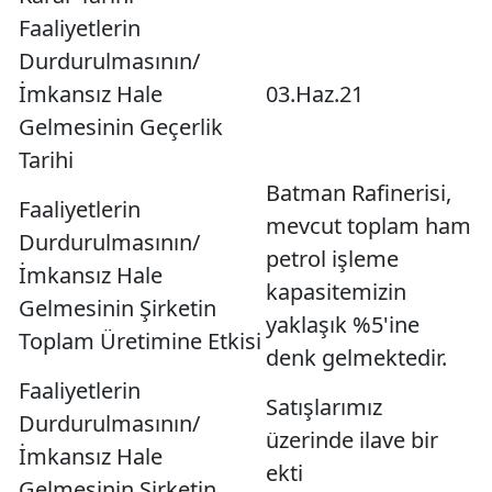
Faaliyetlerin
Durdurulmasının/
İmkansız Hale
03.Haz.21
Gelmesinin Geçerlik
Tarihi
Batman Rafinerisi,
Faaliyetlerin
mevcut toplam ham
Durdurulmasının/
petrol işleme
İmkansız Hale
kapasitemizin
Gelmesinin Şirketin
yaklaşık %5'ine
Toplam Üretimine Etkisi
denk gelmektedir.
Faaliyetlerin
Satışlarımız
Durdurulmasının/
üzerinde ilave bir
İmkansız Hale
ekti
Gelmesinin Şirketin