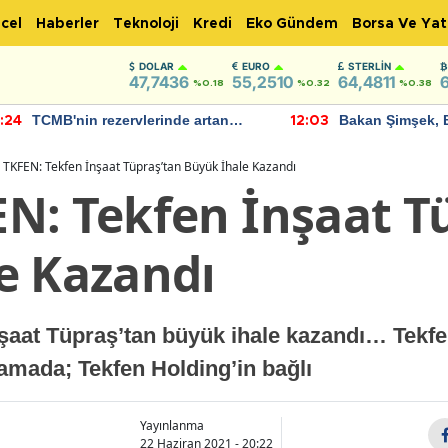
cel
Haberler
Teknoloji
Kredi
Eko Gündem
Borsa Ve Yat
DOLAR
EURO
STERLIN
47,7436
55,2510
64,4811
%0.18
%0.32
%0.38
TCMB'nin rezervlerinde artan
Bakan Şimşek, 
:24
12:03
momentum devam ediyor
için umut verici
bulundu
TKFEN: Tekfen İnşaat Tüpraş’tan Büyük İhale Kazandı
N: Tekfen İnşaat T
e Kazandı
aat Tüpraş’tan büyük ihale kazandı… Tekf
lamada; Tekfen Holding’in bağlı
Yayınlanma
22 Haziran 2021 - 20:22