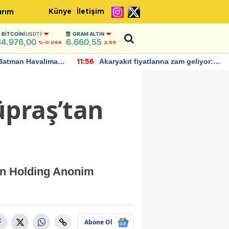
Künye
İletişim
ırım
BITCOIN
(USDT)
GRAM ALTIN
64.976,00
6.660,55
%-0.066
2,59
Batman Havalimanı
Akaryakıt fiyatlarına zam geliyor:
11:56
 açıklamalarda
Yeni tarih açıklandı
üpraş’tan
en Holding Anonim
Abone Ol