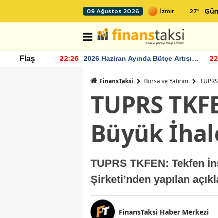
27
°
09 Ağustos 2026
Gün
r seviyesinin
2026 Haziran Ayında Bütçe Artışı
Flaş
22:26
22
Yaşandı
FinansTaksi
Borsa ve Yatırım
TUPRS 
TUPRS TKFE
Büyük İhal
TUPRS TKFEN: Tekfen İnş
Şirketi’nden yapılan açık
FinansTaksi Haber Merkezi