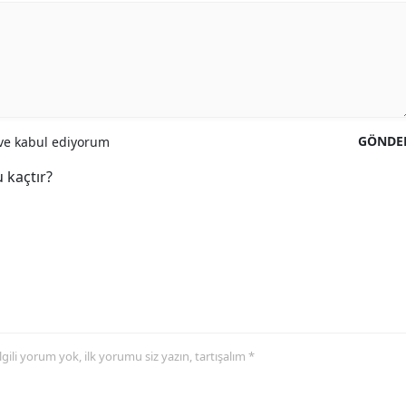
GÖNDE
e kabul ediyorum
 kaçtır?
 ilgili yorum yok, ilk yorumu siz yazın, tartışalım *