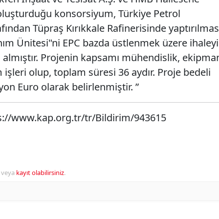
oluşturduğu konsorsiyum, Türkiye Petrol
rafından Tüpraş Kırıkkale Rafinerisinde yaptırılmas
nım Ünitesi"ni EPC bazda üstlenmek üzere ihaleyi
u almıştır. Projenin kapsamı mühendislik, ekipma
şleri olup, toplam süresi 36 aydır. Proje bedeli
on Euro olarak belirlenmiştir. ”
s://www.kap.org.tr/tr/Bildirim/943615
veya
kayıt olabilirsiniz
.