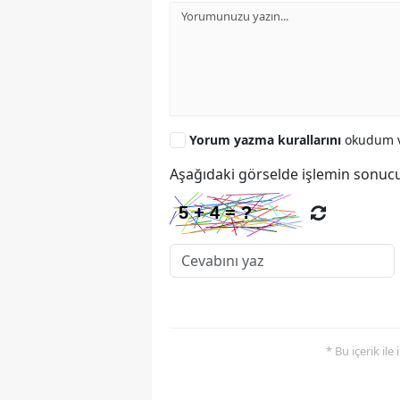
Yorum yazma kurallarını
okudum v
Aşağıdaki görselde işlemin sonucu
* Bu içerik ile