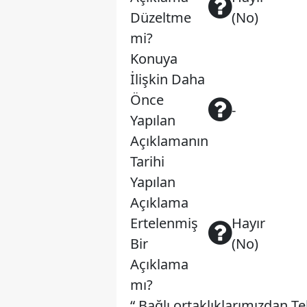
Düzeltme
(No)
mi?
Konuya
İlişkin Daha
Önce
-
Yapılan
Açıklamanın
Tarihi
Yapılan
Açıklama
Ertelenmiş
Hayır
Bir
(No)
Açıklama
mı?
“ Bağlı ortaklıklarımızdan T