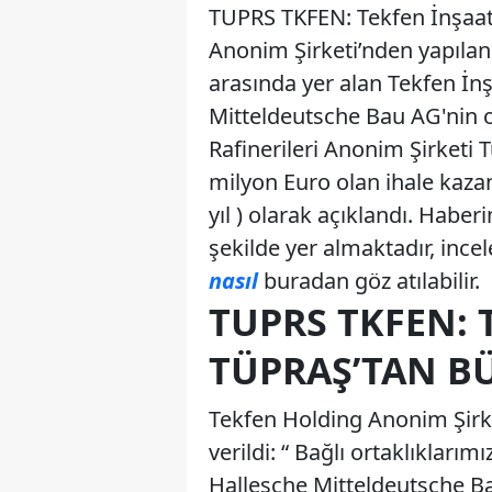
TUPRS TKFEN: Tekfen İnşaat
Anonim Şirketi’nden yapılan 
arasında yer alan Tekfen İn
Mitteldeutsche Bau AG'nin 
Rafinerileri Anonim Şirketi 
milyon Euro olan ihale kazan
yıl ) olarak açıklandı. Habe
şekilde yer almaktadır, incel
nasıl
buradan göz atılabilir.
TUPRS TKFEN: 
TÜPRAŞ’TAN B
Tekfen Holding Anonim Şirke
verildi: “ Bağlı ortaklıkları
Hallesche Mitteldeutsche B