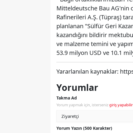
Mitteldeutsche Bau AG'nin 
Rafinerileri A.Ş. (Tüpraş) ta
planlanan "Sülfür Geri Kaza
kazandığını bildirir mektub
ve malzeme temini ve yapım i
53.9 milyon USD ve 10.1 mily
Yararlanılan kaynaklar: http
Yorumlar
Takma Ad
Yorum yapmak için, isterseniz
giriş yapabilir
Yorum Yazın (500 Karakter)