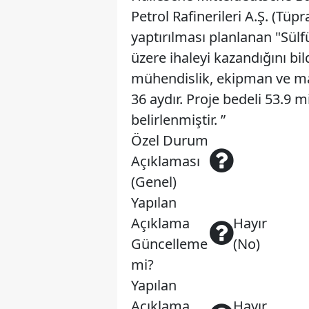
Petrol Rafinerileri A.Ş. (Tüp
yaptırılması planlanan "Sül
üzere ihaleyi kazandığını bi
mühendislik, ekipman ve mal
36 aydır. Proje bedeli 53.9 
belirlenmiştir. ”
Özel Durum
Açıklaması
(Genel)
Yapılan
Açıklama
Hayır
Güncelleme
(No)
mi?
Yapılan
Açıklama
Hayır