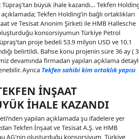
 Tüpraş’tan büyük ihale kazandı… Tekfen Holdin
açıklamada; Tekfen Holding’in bağlı ortaklıkları
şaat ve Tesisat Anonim Şirketi ile HMB Hallesche
oluşturduğu konsorsiyumun Türkiye Petrol
Tüpraş’tan proje bedeli 53.9 milyon USD ve 10.1
dığı belirtildi. Bahse konu projenin süre 36 ay ( 3
rimiz devamında firmadan yapılan açıklama detayl
enebilir. Ayrıca
Tekfen sahibi kim ortaklık yapısı
TEKFEN İNŞAAT
ÜYÜK İHALE KAZANDI
ti’nden yapılan açıklamada şu ifadelere yer
mızdan Tekfen İnşaat ve Tesisat A.Ş. ve HMB
au AG'nin oluşturduğu konsorsiyum, Türkiye