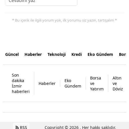
* Bu içerik ile ilgili yorum yok, ilk yorumu siz yazın, tartışalım *
Güncel
Haberler
Teknoloji
Kredi
Eko Gündem
Bors
Son
Borsa
Altın
dakika
Eko
Haberler
ve
ve
İzmir
Gündem
Yatırım
Döviz
haberleri
RSS
Copyright © 2026 . Her hakkı saklıdır.