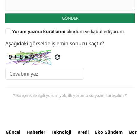
GÖNDER
Yorum yazma kurallarını
okudum ve kabul ediyorum
Aşağıdaki görselde işlemin sonucu kaçtır?
* Bu içerik ile ilgili yorum yok, ilk yorumu siz yazın, tartışalım *
Güncel
Haberler
Teknoloji
Kredi
Eko Gündem
Bors