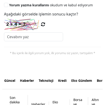
Yorum yazma kurallarını
okudum ve kabul ediyorum
Aşağıdaki görselde işlemin sonucu kaçtır?
* Bu içerik ile ilgili yorum yok, ilk yorumu siz yazın, tartışalım *
Güncel
Haberler
Teknoloji
Kredi
Eko Gündem
Bors
Son
Borsa
Altın
dakika
Eko
Haberler
ve
ve