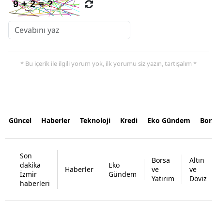
* Bu içerik ile ilgili yorum yok, ilk yorumu siz yazın, tartışalım *
Güncel
Haberler
Teknoloji
Kredi
Eko Gündem
Bors
Son
Borsa
Altın
dakika
Eko
Haberler
ve
ve
İzmir
Gündem
Yatırım
Döviz
haberleri