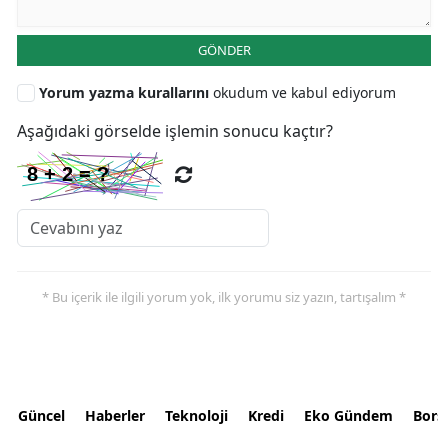
GÖNDER
Yorum yazma kurallarını
okudum ve kabul ediyorum
Aşağıdaki görselde işlemin sonucu kaçtır?
* Bu içerik ile ilgili yorum yok, ilk yorumu siz yazın, tartışalım *
Güncel
Haberler
Teknoloji
Kredi
Eko Gündem
Bors