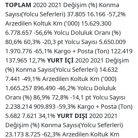
TOPLAM
2020 2021 Değişim (%) Konma
Sayısı(Yolcu Seferleri) 37.805 16.166 -57,2%
Arzedilen Koltuk Km ('000) 15.629.300
6.778.657 -56,6% Yolcu Doluluk Oranı (%)
80,6% 60,3% -20,3 pt Yolcu Sayısı 5.650.009
1.970.776 -65,1% Kargo + Posta (Ton) 122.419
137.965 12,7%
YURT İÇİ
2020 2021 Değişim
(%) Konma Sayısı(Yolcu Seferleri) 14.632
7.441 -49,1% Arzedilen Koltuk Km ('000)
1.665.257 896.490 -46,2% Yolcu Doluluk
Oranı (%) 86,9% 72,8% -14,1 pt Yolcu Sayısı
2.238.214 909.893 -59,3% Kargo + Posta (Ton)
5.682 7.621 34,1%
YURT DIŞI
2020 2021
Değişim (%) Konma Sayısı(Yolcu Seferleri)
23.173 8.725 -62,3% Arzedilen Koltuk Km