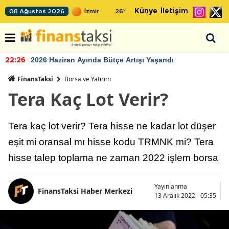
Künye
İletişim
08 Ağustos 2026
26
°
2026 Haziran Ayında Bütçe Artışı Yaşandı
22:26
FinansTaksi
Borsa ve Yatırım
Tera Kaç Lot Verir?
Tera kaç lot verir? Tera hisse ne kadar lot düşer
eşit mi oransal mı hisse kodu TRMNK mi? Tera
hisse talep toplama ne zaman 2022 işlem borsa
Yayınlanma
FinansTaksi Haber Merkezi
13 Aralık 2022 - 05:35