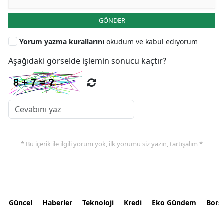
GÖNDER
Yorum yazma kurallarını
okudum ve kabul ediyorum
Aşağıdaki görselde işlemin sonucu kaçtır?
* Bu içerik ile ilgili yorum yok, ilk yorumu siz yazın, tartışalım *
Güncel
Haberler
Teknoloji
Kredi
Eko Gündem
Bors