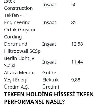
Istek
İnşaat
50
Construction
Tekfen - T
Engineering
İnşaat
85
Ortak Girişimi
Cording
Dortmund
İnşaat
12,58
Hiltropwall SCSp
Berlin Light JV
İnşaat
11,44
S.a.r.l
Altaca Meram
Gübre -
Yeşil Enerji
Elektrik
9,88
Üretim A.Ş.
Üretimi
TEKFEN HOLDING HISSESI TKFEN
PERFORMANSI NASIL?