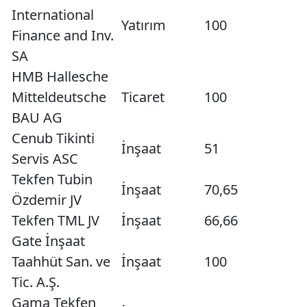
International
Yatırım
100
Finance and Inv.
SA
HMB Hallesche
Mitteldeutsche
Ticaret
100
BAU AG
Cenub Tikinti
İnşaat
51
Servis ASC
Tekfen Tubin
İnşaat
70,65
Özdemir JV
Tekfen TML JV
İnşaat
66,66
Gate İnşaat
Taahhüt San. ve
İnşaat
100
Tic. A.Ş.
Gama Tekfen