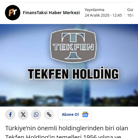
Yayınlanma
Günce
FinansTaksi Haber Merkezi
24 Aralık 2020 - 12:45
10 Mar
Abone Ol
Türkiye’nin önemli holdinglerinden biri olan
Tekfen Holding’in temelleri 1956 yılına ve