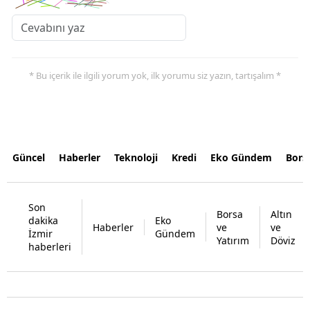
* Bu içerik ile ilgili yorum yok, ilk yorumu siz yazın, tartışalım *
Güncel
Haberler
Teknoloji
Kredi
Eko Gündem
Bors
Son
Borsa
Altın
dakika
Eko
Haberler
ve
ve
İzmir
Gündem
Yatırım
Döviz
haberleri