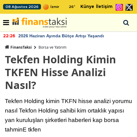
Künye
İletişim
08 Ağustos 2026
26
°
TCMB'nin rezervlerinde artan momentum devam ediyor
22:24
FinansTaksi
Borsa ve Yatırım
Tekfen Holding Kimin
TKFEN Hisse Analizi
Nasıl?
Tekfen Holding kimin TKFN hisse analizi yorumu
nasıl Tekfon Holding sahibi kim ortaklık yapısı
yan kuruluşları şirketleri haberleri kap borsa
tahminE tkfen