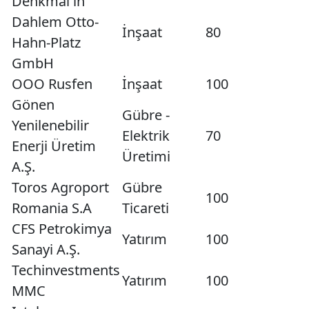
Denkmal in
Dahlem Otto-
İnşaat
80
Hahn-Platz
GmbH
OOO Rusfen
İnşaat
100
Gönen
Gübre -
Yenilenebilir
Elektrik
70
Enerji Üretim
Üretimi
A.Ş.
Toros Agroport
Gübre
100
Romania S.A
Ticareti
CFS Petrokimya
Yatırım
100
Sanayi A.Ş.
Techinvestments
Yatırım
100
MMC