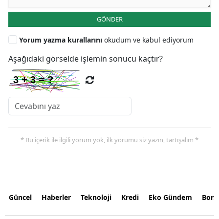
GÖNDER
Yorum yazma kurallarını
okudum ve kabul ediyorum
Aşağıdaki görselde işlemin sonucu kaçtır?
* Bu içerik ile ilgili yorum yok, ilk yorumu siz yazın, tartışalım *
Güncel
Haberler
Teknoloji
Kredi
Eko Gündem
Bors