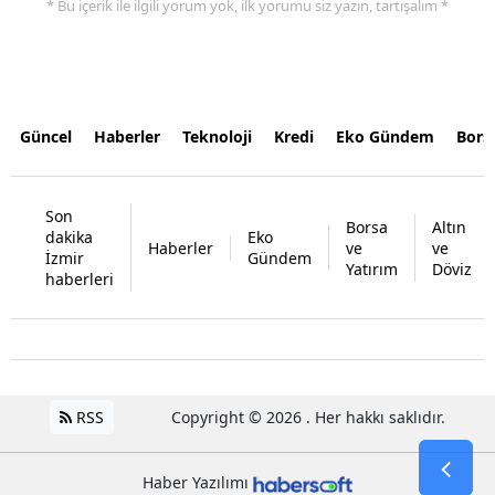
* Bu içerik ile ilgili yorum yok, ilk yorumu siz yazın, tartışalım *
Güncel
Haberler
Teknoloji
Kredi
Eko Gündem
Bors
Son
Borsa
Altın
dakika
Eko
Haberler
ve
ve
İzmir
Gündem
Yatırım
Döviz
haberleri
RSS
Copyright © 2026 . Her hakkı saklıdır.
Haber Yazılımı