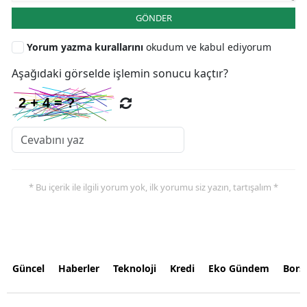
GÖNDER
Yorum yazma kurallarını
okudum ve kabul ediyorum
Aşağıdaki görselde işlemin sonucu kaçtır?
* Bu içerik ile ilgili yorum yok, ilk yorumu siz yazın, tartışalım *
Güncel
Haberler
Teknoloji
Kredi
Eko Gündem
Bors