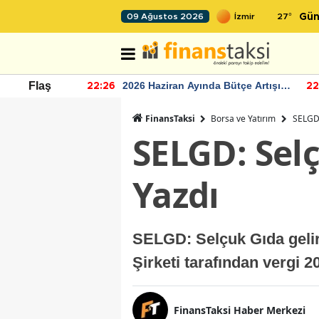
27
°
09 Ağustos 2026
Gün
r seviyesinin
2026 Haziran Ayında Bütçe Artışı
Flaş
22:26
22
Yaşandı
FinansTaksi
Borsa ve Yatırım
SELGD:
SELGD: Selç
Yazdı
SELGD: Selçuk Gıda gelir 
Şirketi tarafından vergi 
FinansTaksi Haber Merkezi