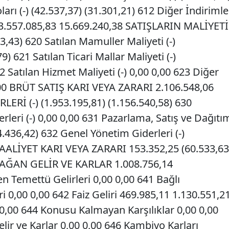
ları (-) (42.537,37) (31.301,21) 612 Diğer İndirimle
23.557.085,83 15.669.240,38 SATIŞLARIN MALİYETİ
33,43) 620 Satılan Mamuller Maliyeti (-)
) 621 Satılan Ticari Mallar Maliyeti (-)
2 Satılan Hizmet Maliyeti (-) 0,00 0,00 623 Diğer
 0,00 BRÜT SATIŞ KARI VEYA ZARARI 2.106.548,06
ERİ (-) (1.953.195,81) (1.156.540,58) 630
rleri (-) 0,00 0,00 631 Pazarlama, Satış ve Dağıtı
14.436,42) 632 Genel Yönetim Giderleri (-)
 FAALİYET KARI VEYA ZARARI 153.352,25 (60.533,63
ĞAN GELİR VE KARLAR 1.008.756,14
en Temettü Gelirleri 0,00 0,00 641 Bağlı
i 0,00 0,00 642 Faiz Geliri 469.985,11 1.130.551,2
 0,00 644 Konusu Kalmayan Karşılıklar 0,00 0,00
lir ve Karlar 0,00 0,00 646 Kambiyo Karları