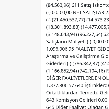
(84.563,96) 611 Satış Iskonto
(-) 0,00 0,00 NET SATIŞLAR 
(-) (21.450.537,77) (14.573.2
(18.301.893,83) (14.477.005,79
(3.148.643,94) (96.227,64) 62
Satışların Maliyeti (-) 0,00
1.096.006,95 FAALİYET GİDERL
Araştırma ve Geliştirme Gide
Giderleri (-) (786.342,87) (4
(1.166.852,94) (742.104,16)
DİĞER FAALİYETLERDEN OLA
1.377.806,57 640 İştiraklerd
Ortaklıklardan Temettü Gelir
643 Komisyon Gelirleri 0,00
645 Diğer Faaliyet Olağan Ge