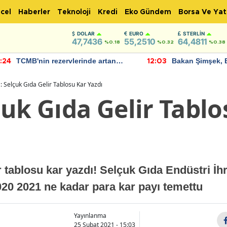
cel
Haberler
Teknoloji
Kredi
Eko Gündem
Borsa Ve Yat
DOLAR
EURO
STERLIN
47,7436
55,2510
64,4811
%0.18
%0.32
%0.38
TCMB'nin rezervlerinde artan
Bakan Şimşek, 
:24
12:03
momentum devam ediyor
için umut verici
bulundu
 Selçuk Gıda Gelir Tablosu Kar Yazdı
uk Gıda Gelir Tablo
tablosu kar yazdı! Selçuk Gıda Endüstri İh
2020 2021 ne kadar para kar payı temettu
Yayınlanma
25 Şubat 2021 - 15:03