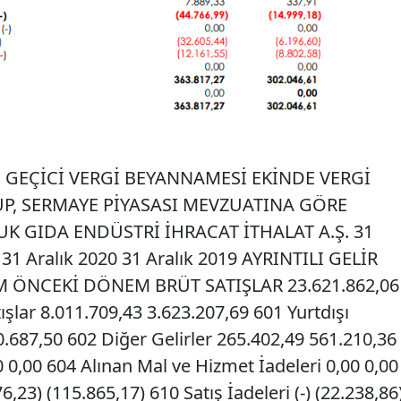
 GEÇİCİ VERGİ BEYANNAMESİ EKİNDE VERGİ
P, SERMAYE PİYASASI MEVZUATINA GÖRE
K GIDA ENDÜSTRİ İHRACAT İTHALAT A.Ş. 31
31 Aralık 2020 31 Aralık 2019 AYRINTILI GELİR
M ÖNCEKİ DÖNEM BRÜT SATIŞLAR 23.621.862,06
ışlar 8.011.709,43 3.623.207,69 601 Yurtdışı
0.687,50 602 Diğer Gelirler 265.402,49 561.210,36
00 0,00 604 Alınan Mal ve Hizmet İadeleri 0,00 0,00
,23) (115.865,17) 610 Satış İadeleri (-) (22.238,86