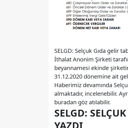
SELGD: Selçuk Gıda gelir tab
İthalat Anonim Şirketi taraf
beyannamesi ekinde şirketin 
31.12.2020 dönemine ait geli
Haberimiz devamında Selçuk 
almaktadır, incelenebilir. Ay
buradan göz atılabilir.
SELGD: SELÇUK
YAZDI