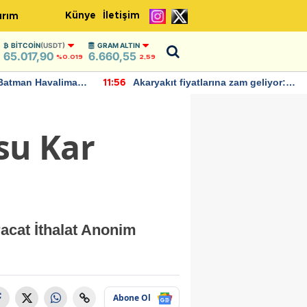
Künye
İletişim
ırım
BITCOIN
(USDT)
GRAM ALTIN
65.017,90
6.660,55
%0.019
2,59
Batman Havalimanı
Akaryakıt fiyatlarına zam geliyor:
11:56
 açıklamalarda
Yeni tarih açıklandı
su Kar
racat İthalat Anonim
Abone Ol