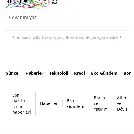
* Bu içerik ile ilgili yorum yok, ilk yorumu siz yazın, tartışalım *
Güncel
Haberler
Teknoloji
Kredi
Eko Gündem
Bors
Son
Borsa
Altın
dakika
Eko
Haberler
ve
ve
İzmir
Gündem
Yatırım
Döviz
haberleri