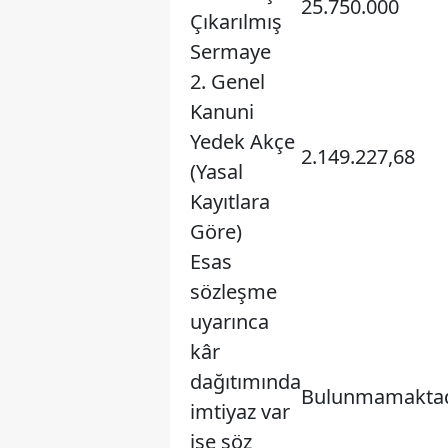
25.750.000
Çıkarılmış
Sermaye
2. Genel
Kanuni
Yedek Akçe
2.149.227,68
(Yasal
Kayıtlara
Göre)
Esas
sözleşme
uyarınca
kâr
dağıtımında
Bulunmamaktad
imtiyaz var
ise söz