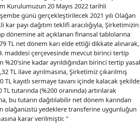
etim Kurulumuzun 20 Mayıs 2022 tarihli
rşembe günü gerçekleştirilecek 2021 yılı Olağan
 kar payı dağıtım teklifi aracılığıyla, Şirketimizin
ap dönemine ait açıklanan finansal tablolarına
79 TL net dönem karı elde ettiği dikkate alınarak,
. maddesi çerçevesinde mevcut birinci tertip
%20'sine kadar ayrıldığından birinci tertip yasa
32 TL ilave ayrılmasına, Şirketimiz çıkarılmış
 TL kayıtlı sermaye tavanı içinde kalacak şekilde
 TL tutarında (%200 oranında) artırılarak
na, bu tutarın dağıtılabilir net dönem karından
ın olağanüstü yedeklere transferine uygunluğun
ına karar verilmiştir. "