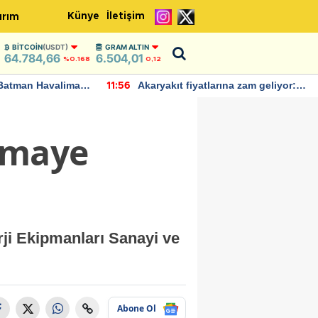
Künye
İletişim
ırım
BITCOIN
(USDT)
GRAM ALTIN
64.784,66
6.504,01
%0.168
0,12
Batman Havalimanı
Akaryakıt fiyatlarına zam geliyor:
11:56
 açıklamalarda
Yeni tarih açıklandı
ermaye
rji Ekipmanları Sanayi ve
Abone Ol