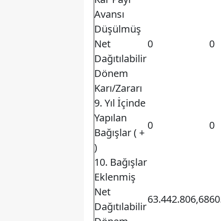
Avansı
Düşülmüş
Net
0
0
Dağıtılabilir
Dönem
Karı/Zararı
9. Yıl İçinde
Yapılan
0
0
Bağışlar ( +
)
10. Bağışlar
Eklenmiş
Net
63.442.806,68
60
Dağıtılabilir