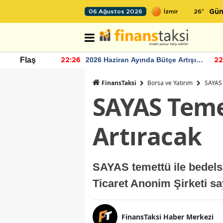
26
°
06 Ağustos 2026
Gün
r seviyesinin
2026 Haziran Ayında Bütçe Artışı
Flaş
22:26
22
Yaşandı
FinansTaksi
Borsa ve Yatırım
SAYAS 
SAYAS Teme
Artıracak
SAYAS temettü ile bedelsi
Ticaret Anonim Şirketi sa
FinansTaksi Haber Merkezi