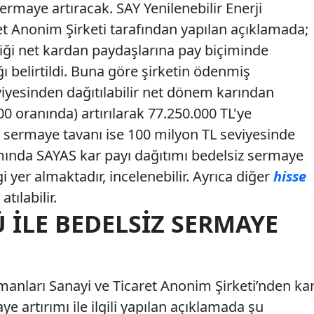
ermaye artıracak. SAY Yenilenebilir Enerji
et Anonim Şirketi tarafından yapılan açıklamada;
ttiği net kardan paydaşlarına pay biçiminde
ğı belirtildi. Buna göre şirketin ödenmiş
iyesinden dağıtılabilir net dönem karından
0 oranında) artırılarak 77.250.000 TL'ye
tlı sermaye tavanı ise 100 milyon TL seviyesinde
ında SAYAS kar payı dağıtımı bedelsiz sermaye
gi yer almaktadır, incelenebilir. Ayrıca diğer
hisse
tılabilir.
 İLE BEDELSIZ SERMAYE
pmanları Sanayi ve Ticaret Anonim Şirketi’nden ka
e artırımı ile ilgili yapılan açıklamada şu