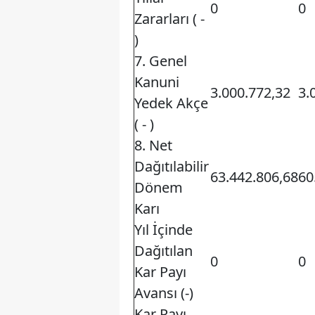
0
0
Zararları ( -
)
7. Genel
Kanuni
3.000.772,32
3.
Yedek Akçe
( - )
8. Net
Dağıtılabilir
63.442.806,68
60
Dönem
Karı
Yıl İçinde
Dağıtılan
0
0
Kar Payı
Avansı (-)
Kar Payı