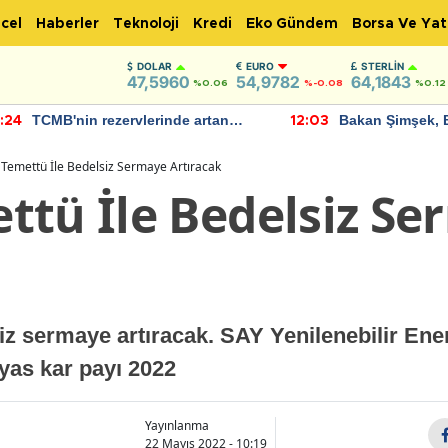
cel
Haberler
Teknoloji
Kredi
Eko Gündem
Borsa Ve Yat
DOLAR
EURO
STERLIN
47,5960
54,9782
64,1843
%0.06
%-0.08
%0.12
TCMB'nin rezervlerinde artan
Bakan Şimşek, 
:24
12:03
momentum devam ediyor
için umut verici
bulundu
Temettü İle Bedelsiz Sermaye Artıracak
ttü İle Bedelsiz S
z sermaye artıracak. SAY Yenilenebilir Ene
yas kar payı 2022
Yayınlanma
22 Mayıs 2022 - 10:19