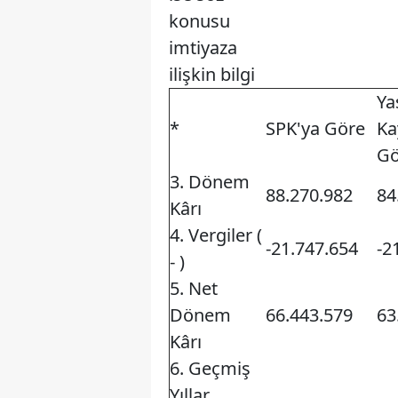
konusu
imtiyaza
ilişkin bilgi
Ya
*
SPK'ya Göre
Ka
Gö
3. Dönem
88.270.982
84
Kârı
4. Vergiler (
-21.747.654
-2
- )
5. Net
Dönem
66.443.579
63
Kârı
6. Geçmiş
Yıllar