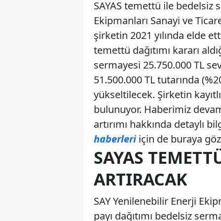
SAYAS temettü ile bedelsiz s
Ekipmanları Sanayi ve Ticar
şirketin 2021 yılında elde e
temettü dağıtımı kararı aldı
sermayesi 25.750.000 TL sev
51.500.000 TL tutarında (%20
yükseltilecek. Şirketin kayı
bulunuyor. Haberimiz devam
artırımı hakkında detaylı bil
haberleri
için de buraya göz a
SAYAS TEMETTÜ
ARTIRACAK
SAY Yenilenebilir Enerji Eki
payı dağıtımı bedelsiz sermay