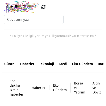
* Bu içerik ile ilgili yorum yok, ilk yorumu siz yazın, tartışalım *
Güncel
Haberler
Teknoloji
Kredi
Eko Gündem
Bors
Son
Borsa
Altın
dakika
Eko
Haberler
ve
ve
İzmir
Gündem
Yatırım
Döviz
haberleri