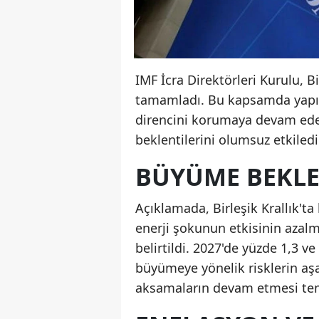
IMF İcra Direktörleri Kurulu, B
tamamladı. Bu kapsamda yapıla
direncini korumaya devam ede
beklentilerini olumsuz etkiledi
BÜYÜME BEKLEN
Açıklamada, Birleşik Krallık't
enerji şokunun etkisinin azalm
belirtildi. 2027'de yüzde 1,3 
büyümeye yönelik risklerin aşa
aksamaların devam etmesi temel