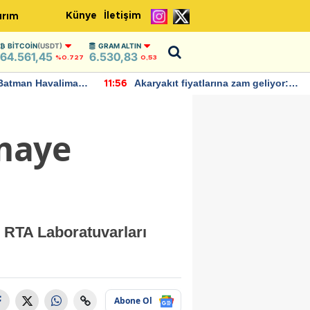
Künye
İletişim
ırım
BITCOIN
(USDT)
GRAM ALTIN
64.561,45
6.530,83
%0.727
0,53
rına zam geliyor:
IMF, Birleşik Krallık ekonomisinin
22:37
ndı
bu yıl yüzde 1 büyümesini
öngörüyor
rmaye
 RTA Laboratuvarları
Abone Ol