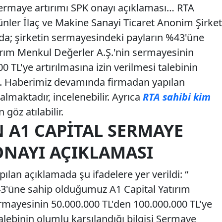
sermaye artırımı SPK onayı açıklaması… RTA
ünler İlaç ve Makine Sanayi Ticaret Anonim Şirket
da; şirketin sermayesindeki payların %43'üne
ırım Menkul Değerler A.Ş.'nin sermayesinin
 TL'ye artırılmasına izin verilmesi talebinin
ldi. Haberimiz devamında firmadan yapılan
almaktadır, incelenebilir. Ayrıca
RTA sahibi kim
göz atılabilir.
N A1 CAPITAL SERMAYE
ONAYI AÇIKLAMASI
ılan açıklamada şu ifadelere yer verildi: “
3'üne sahip olduğumuz A1 Capital Yatırım
rmayesinin 50.000.000 TL'den 100.000.000 TL'ye
talebinin olumlu karşılandığı bilgisi Sermaye