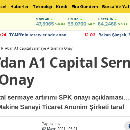
cel
Haberler
Teknoloji
Kredi
Eko Gündem
Borsa Ve Yat
DOLAR
EURO
STERLIN
47,5965
55,0760
64,2468
%0.06
%0.11
%0.22
Bakan Şimşek, Batman Havalimanı
Akaryakıt fiyatla
:03
11:56
için umut verici açıklamalarda
Yeni tarih açıkla
bulundu
 RTA’dan A1 Capital Sermaye Artırımına Onay
’dan A1 Capital Se
 Onay
al sermaye artırımı SPK onayı açıklaması…
 Makine Sanayi Ticaret Anonim Şirketi taraf
Yayınlanma
02 Mayıs 2021 - 06:21