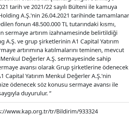
21 tarih ve 2021/22 sayılı Bülteni ile kamuya
m Holding A.Ş.'nin 26.04.2021 tarihinde tamamlana
dilen fonun 48.500.000 TL tutarındaki kısmı,
in sermaye artırım izahnamesinde belirtildiği
g A.Ş. ve grup şirketlerinin A1 Capital Yatırım
rmaye artırımına katılmalarını teminen, mevcut
 Menkul Değerler A.Ş. sermayesinde sahip
sermaye avansı olarak Grup şirketlerine ödenecek
A1 Capital Yatırım Menkul Değerler A.Ş.'nin
mize ödenecek söz konusu sermaye avansı ile
saygıyla duyurulur. ”
s://www.kap.org.tr/tr/Bildirim/933324