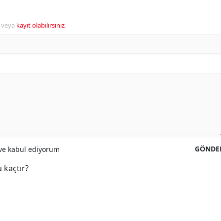
veya
kayıt olabilirsiniz
.
GÖNDE
e kabul ediyorum
 kaçtır?