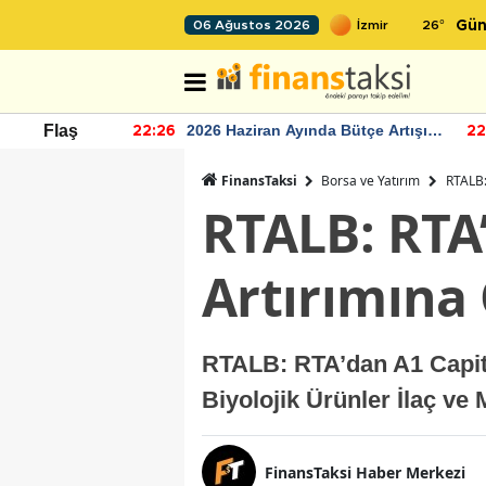
26
°
06 Ağustos 2026
Gün
 Bütçe Artışı
TCMB'nin rezervlerinde artan
Flaş
22:24
12
momentum devam ediyor
FinansTaksi
Borsa ve Yatırım
RTALB:
RTALB: RTA
Artırımına
RTALB: RTA’dan A1 Capit
Biyolojik Ürünler İlaç ve
FinansTaksi Haber Merkezi