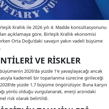
irleşik Krallık ile 2026 yılı 4. Madde konsültasyonunu
n açıklamaya göre, Birleşik Krallık ekonomisi
rken Orta Doğu'daki savaşın yakın vadeli büyüme
.
TILERI VE RISKLER
a büyümenin 2026'da yüzde 1'e yavaşlayacağı ancak
asıyla kademeli bir toparlanma sürecine girileceği
ve 2028'de yüzde 1,7 büyüme öngörülüyor. Buna karşın
ğı yönlü olduğu vurgulanarak, enerji arzındaki
 risk olarak belirtildi.