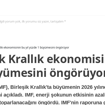
 ilgili yorum yok, ilk yorumu siz yazın, tartışalım *
allık ekonomisinin bu yıl yüzde 1 büyümesini öngörüyor
ik Krallık ekonomisi
yümesini öngörüyo
MF), Birleşik Krallık'ta büyümenin 2026 yılı
 açıkladı. IMF, enerji şokunun etkisinin azal
oparlanacağını öngördü. IMF'nin raporuna gö