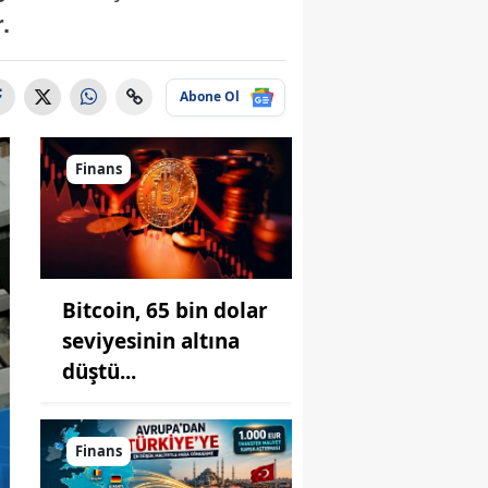
.
Abone Ol
Finans
Bitcoin, 65 bin dolar
seviyesinin altına
düştü...
Finans