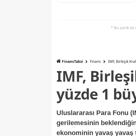
* Bu içerik ile
FinansTaksi
Finans
IMF, Birleşik Kr
IMF, Birleş
yüzde 1 bü
Uluslararası Para Fonu (I
gerilemesinin beklendiğini
ekonominin yavaş yavaş t