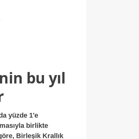
nin bu yıl
r
nda yüzde 1'e
masıyla birlikte
re, Birleşik Krallık