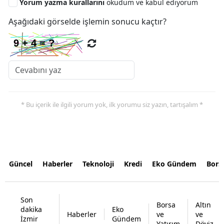
Yorum yazma kurallarını
okudum ve kabul ediyorum
Aşağıdaki görselde işlemin sonucu kaçtır?
* Bu içerik ile ilgili yorum yok, ilk yorumu siz yazın, tartışalım *
Güncel
Haberler
Teknoloji
Kredi
Eko Gündem
Bors
Son
Borsa
Altın
dakika
Eko
Haberler
ve
ve
İzmir
Gündem
Yatırım
Döviz