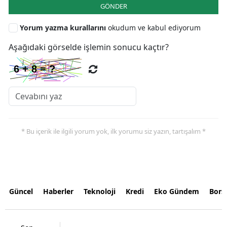
GÖNDER
Yorum yazma kurallarını
okudum ve kabul ediyorum
Aşağıdaki görselde işlemin sonucu kaçtır?
* Bu içerik ile ilgili yorum yok, ilk yorumu siz yazın, tartışalım *
Güncel
Haberler
Teknoloji
Kredi
Eko Gündem
Bors