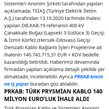
Sistemleri Anonim Şirketi tarafından yapılan
açıklamada; TEİAŞ (Türkiye Elektrik İletim
A.Ş.) tarafından 13.10.2020 tarihinde ihalesi
yapılan DB.KAB.19 referanslı 400 kV
Çanakkale Boğaz (Lapseki 3-Sütlüce 3) Geçişi
& İzmit Körfez (Hersek-Dilovası) Geçişi
Denizaltı Kablo Bağlantı İşleri Projelerine ait
ihalenin 140.742.715,31 EUR + KDV bedelle
kazanıldığı belirtildi. Haberimiz devamında
firmadan yapılan açıklama detaylı şekilde yer
almaktadır, incelenebilir. Ayrıca
PRKAB kimin
ne iş yapar
buradan göz atılabilir.
PRKAB: TÜRK PRYSMIAN KABLO 140
MILYON EURO’LUK İHALE ALDI
Türk Prysmian Kablo ve Sistemleri Anonim