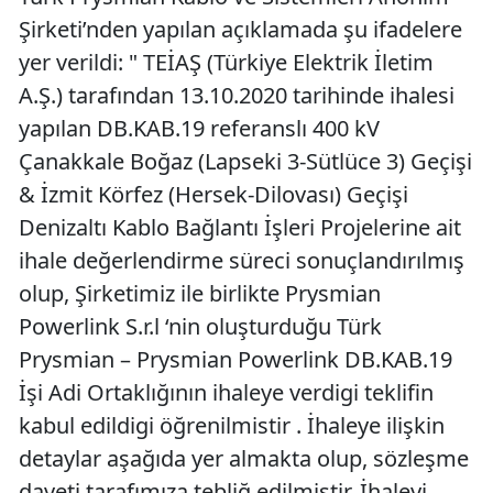
Şirketi’nden yapılan açıklamada şu ifadelere
yer verildi: " TEİAŞ (Türkiye Elektrik İletim
A.Ş.) tarafından 13.10.2020 tarihinde ihalesi
yapılan DB.KAB.19 referanslı 400 kV
Çanakkale Boğaz (Lapseki 3-Sütlüce 3) Geçişi
& İzmit Körfez (Hersek-Dilovası) Geçişi
Denizaltı Kablo Bağlantı İşleri Projelerine ait
ihale değerlendirme süreci sonuçlandırılmış
olup, Şirketimiz ile birlikte Prysmian
Powerlink S.r.l ‘nin oluşturduğu Türk
Prysmian – Prysmian Powerlink DB.KAB.19
İşi Adi Ortaklığının ihaleye verdigi teklifin
kabul edildigi öğrenilmistir . İhaleye ilişkin
detaylar aşağıda yer almakta olup, sözleşme
daveti tarafımıza tebliğ edilmiştir. İhaleyi