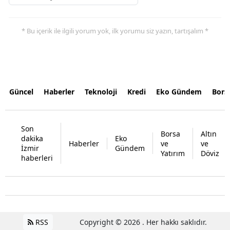
* Bu içerik ile ilgili yorum yok, ilk yorumu siz yazın, tartışalım *
Güncel
Haberler
Teknoloji
Kredi
Eko Gündem
Bors
Son
Borsa
Altın
dakika
Eko
Haberler
ve
ve
İzmir
Gündem
Yatırım
Döviz
haberleri
RSS
Copyright © 2026 . Her hakkı saklıdır.