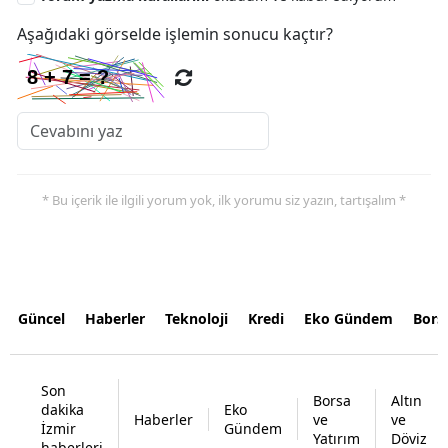
Aşağıdaki görselde işlemin sonucu kaçtır?
* Bu içerik ile ilgili yorum yok, ilk yorumu siz yazın, tartışalım *
Güncel
Haberler
Teknoloji
Kredi
Eko Gündem
Bors
Son
Borsa
Altın
dakika
Eko
Haberler
ve
ve
İzmir
Gündem
Yatırım
Döviz
haberleri