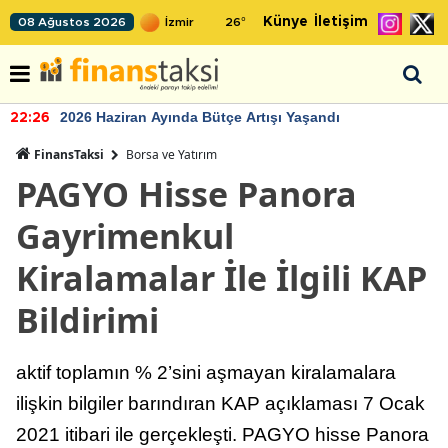
Künye
İletişim
08 Ağustos 2026
26
°
2026 Haziran Ayında Bütçe Artışı Yaşandı
22:26
FinansTaksi
Borsa ve Yatırım
PAGYO Hisse Panora
Gayrimenkul
Kiralamalar İle İlgili KAP
Bildirimi
aktif toplamın % 2’sini aşmayan kiralamalara
ilişkin bilgiler barındıran KAP açıklaması 7 Ocak
2021 itibari ile gerçekleşti. PAGYO hisse Panora