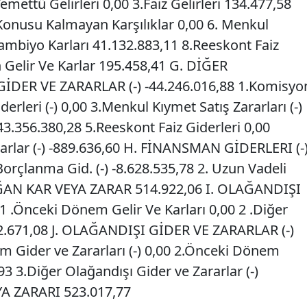
emettü Gelirleri 0,00 3.Faiz Gelirleri 134.477,58
.Konusu Kalmayan Karşılıklar 0,00 6. Menkul
Kambiyo Karları 41.132.883,11 8.Reeskont Faiz
n Gelir Ve Karlar 195.458,41 G. DİĞER
DER VE ZARARLAR (-) -44.246.016,88 1.Komisyo
iderleri (-) 0,00 3.Menkul Kıymet Satış Zararları (-)
-43.356.380,28 5.Reeskont Faiz Giderleri 0,00
arlar (-) -889.636,60 H. FİNANSMAN GİDERLERI (-
Borçlanma Gid. (-) -8.628.535,78 2. Uzun Vadeli
AĞAN KAR VEYA ZARAR 514.922,06 I. OLAĞANDIŞI
 .Önceki Dönem Gelir Ve Karları 0,00 2 .Diğer
62.671,08 J. OLAĞANDIŞI GİDER VE ZARARLAR (-)
ım Gider ve Zararları (-) 0,00 2.Önceki Dönem
,93 3.Diğer Olağandışı Gider ve Zararlar (-)
A ZARARI 523.017,77