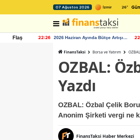
26
°
07 Ağustos 2026
Gün
r seviyesinin
2026 Haziran Ayında Bütçe Artışı
Flaş
22:26
22
Yaşandı
FinansTaksi
Borsa ve Yatırım
OZBAL:
OZBAL: Özba
Yazdı
OZBAL: Özbal Çelik Boru g
Anonim Şirketi vergi ne k
FinansTaksi Haber Merkezi