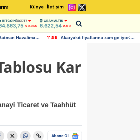
Künye
İletişim
ırım
BITCOIN
(USDT)
GRAM ALTIN
64.863,75
6.622,54
%0.355
2,00
Batman Havalimanı
Akaryakıt fiyatlarına zam geliyor:
11:56
 açıklamalarda
Yeni tarih açıklandı
Tablosu Kar
anayi Ticaret ve Taahhüt
Abone Ol