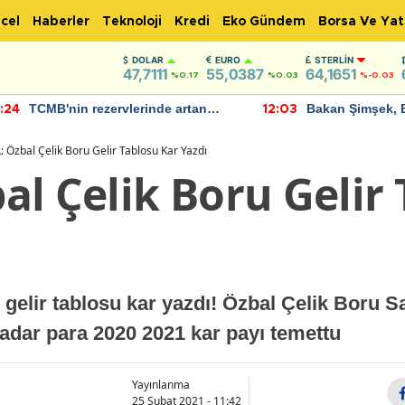
cel
Haberler
Teknoloji
Kredi
Eko Gündem
Borsa Ve Yat
DOLAR
EURO
STERLIN
47,7111
55,0387
64,1651
%0.17
%0.03
%-0.03
TCMB'nin rezervlerinde artan
Bakan Şimşek, 
:24
12:03
momentum devam ediyor
için umut verici
bulundu
 Özbal Çelik Boru Gelir Tablosu Kar Yazdı
l Çelik Boru Gelir 
elir tablosu kar yazdı! Özbal Çelik Boru S
adar para 2020 2021 kar payı temettu
Yayınlanma
25 Şubat 2021 - 11:42