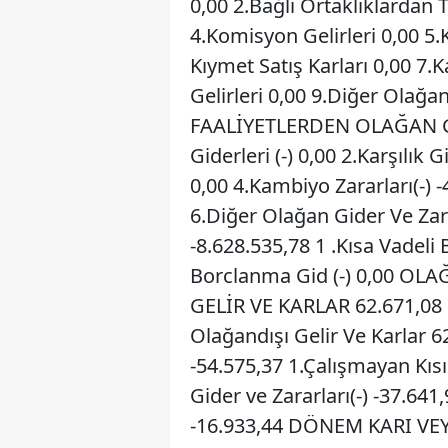
0,00 2.Bağlı Ortaklıklardan T
4.Komisyon Gelirleri 0,00 5
Kıymet Satış Karları 0,00 7.
Gelirleri 0,00 9.Diğer Olağa
FAALİYETLERDEN OLAĞAN Gİ
Giderleri (-) 0,00 2.Karşılık G
0,00 4.Kambiyo Zararları(-) 
6.Diğer Olağan Gider Ve Zar
-8.628.535,78 1 .Kısa Vadeli 
Borclanma Gid (-) 0,00 OL
GELİR VE KARLAR 62.671,08 1
Olağandışı Gelir Ve Karlar 
-54.575,37 1.Çalışmayan Kıs
Gider ve Zararları(-) -37.641
-16.933,44 DÖNEM KARI VEY