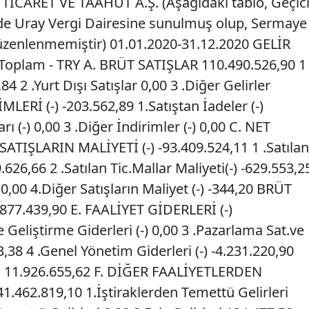
İCARET VE TAAHÜT A.Ş. (Aşağıdaki tablo, Geçic
e Uray Vergi Dairesine sunulmuş olup, Sermaye
üzenlenmemiştir) 01.01.2020-31.12.2020 GELİR
oplam - TRY A. BRÜT SATIŞLAR 110.490.526,90 1
,84 2 .Yurt Dışı Satışlar 0,00 3 .Diğer Gelirler
LERİ (-) -203.562,89 1.Satıştan İadeler (-)
rı (-) 0,00 3 .Diğer İndirimler (-) 0,00 C. NET
SATIŞLARIN MALİYETİ (-) -93.409.524,11 1 .Satılan
.626,66 2 .Satılan Tic.Mallar Maliyeti(-) -629.553,2
) 0,00 4.Diğer Satışların Maliyet (-) -344,20 BRÜT
877.439,90 E. FAALİYET GİDERLERİ (-)
 Geliştirme Giderleri (-) 0,00 3 .Pazarlama Sat.ve
3,38 4 .Genel Yönetim Giderleri (-) -4.231.220,90
 11.926.655,62 F. DİĞER FAALİYETLERDEN
462.819,10 1.İştiraklerden Temettü Gelirleri