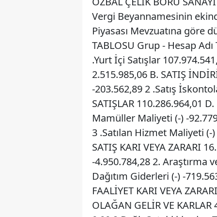
ÖZBAL ÇELİK BORU SANAYİ T
Vergi Beyannamesinin ekind
Piyasası Mevzuatına göre d
TABLOSU Grup - Hesap Adı T
.Yurt İçi Satışlar 107.974.541
2.515.985,06 B. SATIŞ İNDİRİM
-203.562,89 2 .Satış İskontola
SATIŞLAR 110.286.964,01 D. 
Mamüller Maliyeti (-) -92.779
3 .Satılan Hizmet Maliyeti (-
SATIŞ KARI VEYA ZARARI 16.
-4.950.784,28 2. Araştırma ve
Dağıtım Giderleri (-) -719.56
FAALİYET KARI VEYA ZARARI
OLAĞAN GELİR VE KARLAR 41.