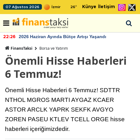
Künye
İletişim
07 Ağustos 2026
26
°
2026 Haziran Ayında Bütçe Artışı Yaşandı
22:26
FinansTaksi
Borsa ve Yatırım
Önemli Hisse Haberleri
6 Temmuz!
Önemli Hisse Haberleri 6 Temmuz! SDTTR
NTHOL MGROS MARTI AYGAZ KCAER
ASTOR ARCLK YAPRK SEKFK AVGYO
ZOREN PASEU KTLEV TCELL ORGE hisse
haberleri içeriğimizdedir.