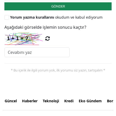
GÖNDER
Yorum yazma kurallarını
okudum ve kabul ediyorum
Aşağıdaki görselde işlemin sonucu kaçtır?
* Bu içerik ile ilgili yorum yok, ilk yorumu siz yazın, tartışalım *
Güncel
Haberler
Teknoloji
Kredi
Eko Gündem
Bors