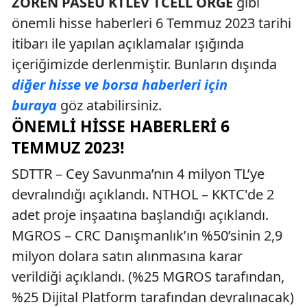
ZOREN PASEU KTLEV TCELL ORGE
gibi
önemli hisse haberleri 6 Temmuz 2023 tarihi
itibarı ile yapılan açıklamalar ışığında
içeriğimizde derlenmiştir. Bunların dışında
diğer hisse ve borsa haberleri için
buraya
göz atabilirsiniz.
ÖNEMLI HISSE HABERLERI 6
TEMMUZ 2023!
SDTTR – Cey Savunma’nın 4 milyon TL’ye
devralındığı açıklandı. NTHOL – KKTC'de 2
adet proje inşaatına başlandığı açıklandı.
MGROS – CRC Danışmanlık’ın %50’sinin 2,9
milyon dolara satın alınmasına karar
verildiği açıklandı. (%25 MGROS tarafından,
%25 Dijital Platform tarafından devralınacak)