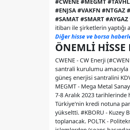
#CWENE #MEGMT #TAVHL 
#ENJSA #VAKFN #NTGAZ 
#SAMAT #SMART #AYGAZ
itibarı ile şirketlerin yaptığ
Diğer hisse ve borsa haberl
ÖNEMLI HISSE 
CWENE - CW Enerji (#CWENE),
santrali kurulumu amacıyla
güneş enerjisi santralini K
MEGMT - Mega Metal Sanayi v
7-8 Aralık 2023 tarihlerinde 
Türkiye'nin kredi notuna pa
yükseltti. #KBORU - Kuzey Bo
toplanacak. POLTK - Politek
işlemlerden (seans başından