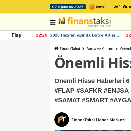
26
°
07 Ağustos 2026
Gün
r seviyesinin
2026 Haziran Ayında Bütçe Artışı
Flaş
22:26
22
Yaşandı
FinansTaksi
Borsa ve Yatırım
Önemli
Önemli Hiss
Önemli Hisse Haberler
#FLAP #SAFKR #ENJSA
#SAMAT #SMART #AYG
FinansTaksi Haber Merkezi