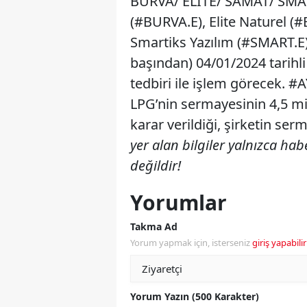
BURVA/ ELITE/ SAMAT/ SMAR
(#BURVA.E), Elite Naturel (#
Smartiks Yazılım (#SMART.E) 
başından) 04/01/2024 tarihl
tedbiri ile işlem görecek. #
LPG’nin sermayesinin 4,5 mi
karar verildiği, şirketin ser
yer alan bilgiler yalnızca hab
değildir!
Yorumlar
Takma Ad
Yorum yapmak için, isterseniz
giriş yapabilir
Yorum Yazın (500 Karakter)