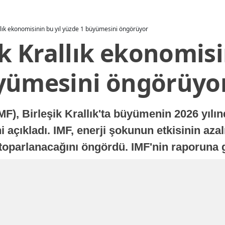
allık ekonomisinin bu yıl yüzde 1 büyümesini öngörüyor
ik Krallık ekonomisi
yümesini öngörüyo
MF), Birleşik Krallık'ta büyümenin 2026 yılı
 açıkladı. IMF, enerji şokunun etkisinin azal
oparlanacağını öngördü. IMF'nin raporuna gö
a istikrarlı bir toparlanma süreci yaşayabilir
Yayınlanma
16 Temmuz 2026 - 22:37