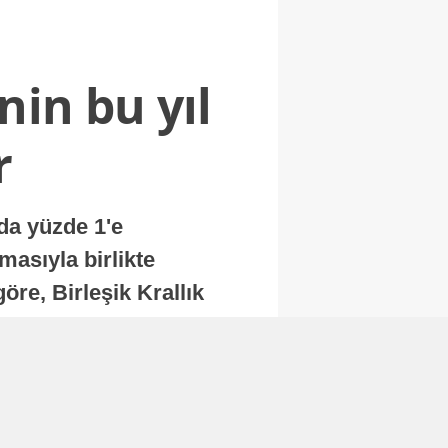
nin bu yıl
r
nda yüzde 1'e
masıyla birlikte
re, Birleşik Krallık
.
Abone Ol