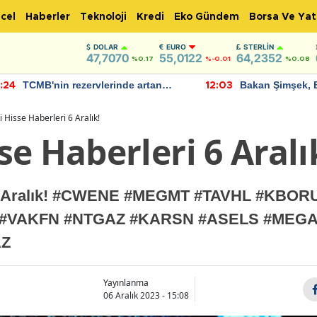
cel
Haberler
Teknoloji
Kredi
Eko Gündem
Borsa Ve Yat
DOLAR
EURO
STERLIN
47,7070
55,0122
64,2352
%0.17
%-0.01
%0.08
TCMB'nin rezervlerinde artan
Bakan Şimşek, 
:24
12:03
momentum devam ediyor
için umut verici
bulundu
 Hisse Haberleri 6 Aralık!
e Haberleri 6 Aralı
i 6 Aralık! #CWENE #MEGMT #TAVHL #KBO
 #VAKFN #NTGAZ #KARSN #ASELS #MEGA
AZ
Yayınlanma
06 Aralık 2023 - 15:08