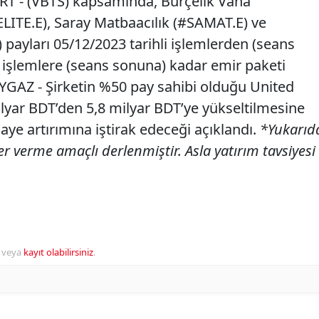
T - (VBTS) kapsamında, Burçelik Vana
ELITE.E), Saray Matbaacılık (#SAMAT.E) ve
payları 05/12/2023 tarihli işlemlerden (seans
i işlemlere (seans sonuna) kadar emir paketi
AYGAZ - Şirketin %50 pay sahibi olduğu United
lyar BDT’den 5,8 milyar BDT’ye yükseltilmesine
maye artırımına iştirak edeceği açıklandı.
*Yukarıd
er verme amaçlı derlenmiştir. Asla yatırım tavsiyesi
veya
kayıt olabilirsiniz
.