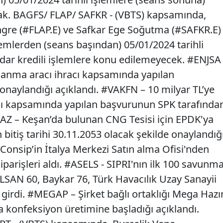
ak. BAGFS/ FLAP/ SAFKR - (VBTS) kapsamında,
ngre (#FLAP.E) ve Safkar Ege Soğutma (#SAFKR.E)
şlemlerden (seans başından) 05/01/2024 tarihli
dar kredili işlemlere konu edilemeyecek. #ENJSA
çlanma aracı ihracı kapsamında yapılan
naylandığı açıklandı. #VAKFN – 10 milyar TL’ye
cı kapsamında yapılan başvurunun SPK tarafında
AZ – Keşan’da bulunan CNG Tesisi için EPDK'ya
bitiş tarihi 30.11.2053 olacak şekilde onaylandığ
Consip’in İtalya Merkezi Satın alma Ofisi'nden
iparişleri aldı. #ASELS - SIPRI'nın ilk 100 savunm
SELSAN 60, Baykar 76, Türk Havacılık Uzay Sanayii
girdi. #MEGAP – Şirket bağlı ortaklığı Mega Hazı
a konfeksiyon üretimine başladığı açıklandı.