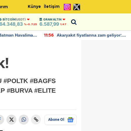
Künye
İletişim
ırım
BITCOIN
(USDT)
GRAM ALTIN
64.348,83
6.587,99
%-0.725
1,47
Batman Havalimanı
Akaryakıt fiyatlarına zam geliyor:
11:56
 açıklamalarda
Yeni tarih açıklandı
k!
RU #POLTK #BAGFS
P #BURVA #ELITE
Abone Ol