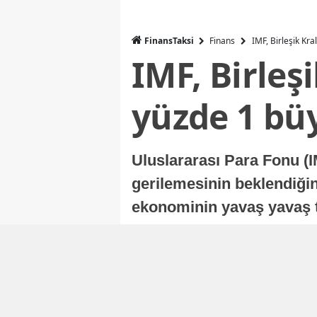
FinansTaksi
Finans
IMF, Birleşik Kr
IMF, Birleş
yüzde 1 bü
Uluslararası Para Fonu (I
gerilemesinin beklendiğini
ekonominin yavaş yavaş t
ekonomisi, sonraki yıllard
Nur Duman