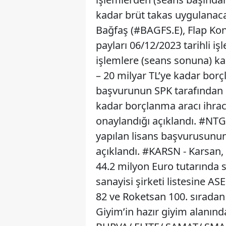
kadar brüt takas uygulanac
Bağfaş (#BAGFS.E), Flap Ko
payları 06/12/2023 tarihli i
işlemlere (seans sonuna) ka
– 20 milyar TL’ye kadar bor
başvurunun SPK tarafından o
kadar borçlanma aracı ihra
onaylandığı açıklandı. #NTG
yapılan lisans başvurusunun 
açıklandı. #KARSN - Karsan, 
44.2 milyon Euro tutarında s
sanayisi şirketi listesine A
82 ve Roketsan 100. sıradan 
Giyim’in hazır giyim alanınd