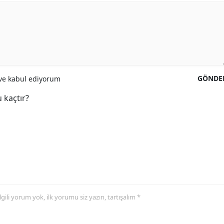
GÖNDE
e kabul ediyorum
 kaçtır?
 ilgili yorum yok, ilk yorumu siz yazın, tartışalım *