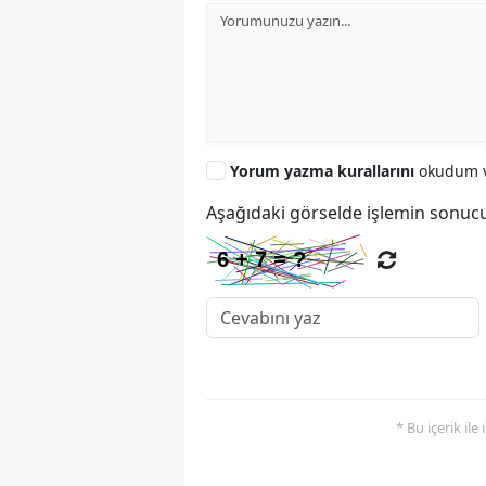
Yorum yazma kurallarını
okudum v
Aşağıdaki görselde işlemin sonucu
* Bu içerik ile