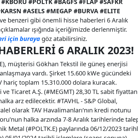
#KBORU #POLTK #BAGFS #FLAP #SAFKR
#KARSN #ASELS #MEGAP #BURVA #ELITE
ve benzeri gibi önemli hisse haberleri 6 Aralık
ı açıklamalar ışığında içeriğimizde derlenmiştir.
eri için buraya
göz atabilirsiniz.
HABERLERI 6 ARALIK 2023!
 müşterisi Gökhan Tekstil ile güneş enerjisi
 anlaşmaya vardı. Şirket 15.600 kWe gücündeki
DV hariç toplam 15.310.000 dolara kuracak.
e Ticaret A.Ş. (#MEGMT) 28,30 TL sabit fiyattan
halka arz edilecektir. #TAVHL - S&P Global,
ralel olarak TAV Havalimanları'nın kredi notunu
ru'nun halka arzında 7-8 Aralık tarihlerinde tale
nik Metal (#POLTK.E) paylarında 06/12/2023 tarihl
) 05/01/2024 tarihli işlemlere (seans sonuna)